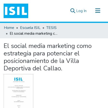
(current)
Log In
All of DSpace
Home
Escuela ISIL
TESIS
Statistics
El social media marketing como estrategia para potenciar el posicionamiento de la Villa Deportiva del Callao.
Estadísticas Externas
El social media marketing como
Documentos ▾
estrategia para potenciar el
posicionamiento de la Villa
Deportiva del Callao.