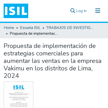
(current)
Log In
All of DSpace
Home
Escuela ISIL
TRABAJOS DE INVESTIGACIÓN
Statistics
Propuesta de implementación de estrategias comerciales para aumentar las ventas en la empresa Vakimu en los distritos de Lima, 2024
Estadísticas Externas
Propuesta de implementación de
Documentos ▾
estrategias comerciales para
aumentar las ventas en la empresa
Vakimu en los distritos de Lima,
2024