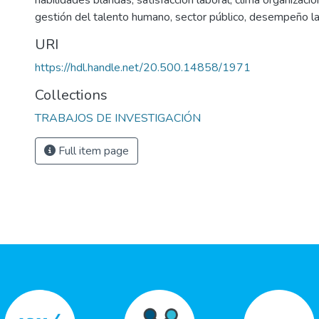
habilidades blandas
,
satisfacción laboral
,
clima organizacio
gestión del talento humano
,
sector público
,
desempeño la
URI
https://hdl.handle.net/20.500.14858/1971
Collections
TRABAJOS DE INVESTIGACIÓN
Full item page