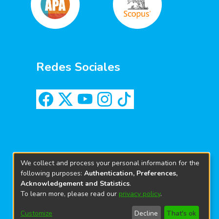
Redes Sociales
We collect and process your personal information for the
following purposes:
Authentication, Preferences,
Acknowledgement and Statistics
.
To learn more, please read our
privacy policy
.
Customize
Decline
That's ok