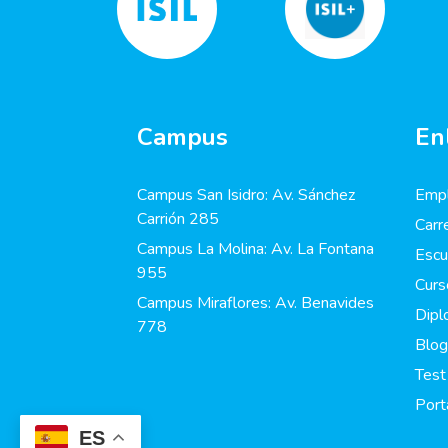
Campus
En
Campus San Isidro: Av. Sánchez
Empl
Carrión 285
Carr
Campus La Molina: Av. La Fontana
Escu
955
Curs
Campus Miraflores: Av. Benavides
Dip
778
Blog
Test
Port
ES