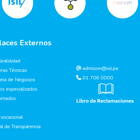
laces Externos
eabilidad
admision@isil.pe
eras Técnicas
01 706 0000
ela de Negocios
os especializados
lomados
 vocacional
al de Transparencia