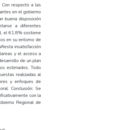
: Con respecto a las
antes en el gobierno
an buena disposición
ptarse a diferentes
al, el 61.8% sostiene
dos en su entorno de
fiesta insatisfacción
 tareas y el acceso a
esarrollo de un plan
stos estimados. Todo
cuestas realizadas al
dores y enfoques de
oral. Conclusión: Se
ificativamente con la
Gobierno Regional de