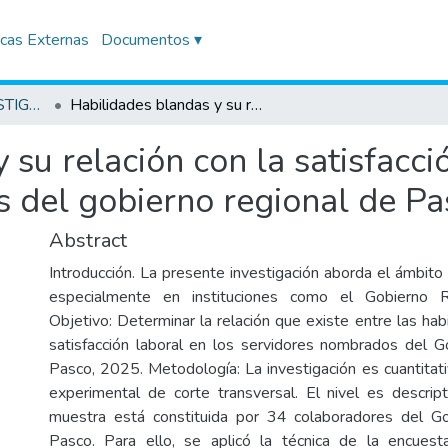
icas Externas
Documentos ▾
TRABAJOS DE INVESTIGACIÓN
Habilidades blandas y su relación con la satisfacción laboral en los servidores nombrados del gobierno regional de Pasco - 2025
su relación con la satisfacci
 del gobierno regional de Pa
Abstract
Introducción. La presente investigación aborda el ámbito 
especialmente en instituciones como el Gobierno 
Objetivo: Determinar la relación que existe entre las hab
satisfacción laboral en los servidores nombrados del 
Pasco, 2025. Metodología: La investigación es cuantitati
experimental de corte transversal. El nivel es descripti
muestra está constituida por 34 colaboradores del G
Pasco. Para ello, se aplicó la técnica de la encue