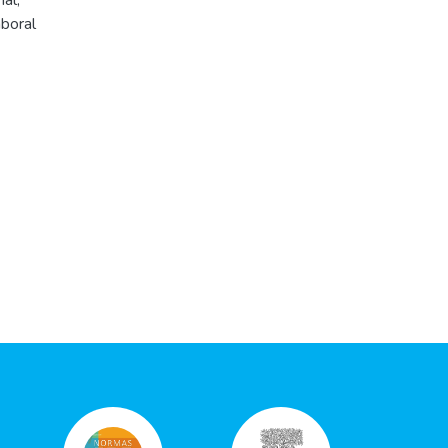
nal
,
boral