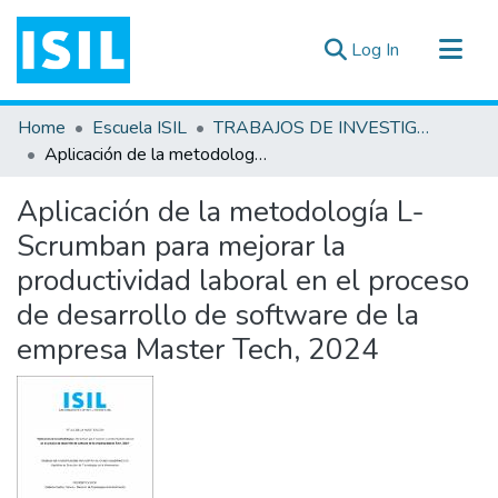
(current)
Log In
All of DSpace
Home
Escuela ISIL
TRABAJOS DE INVESTIGACIÓN
Statistics
Aplicación de la metodología L-Scrumban para mejorar la productividad laboral en el proceso de desarrollo de software de la empresa Master Tech, 2024
Estadísticas Externas
Aplicación de la metodología L-
Documentos ▾
Scrumban para mejorar la
productividad laboral en el proceso
de desarrollo de software de la
empresa Master Tech, 2024