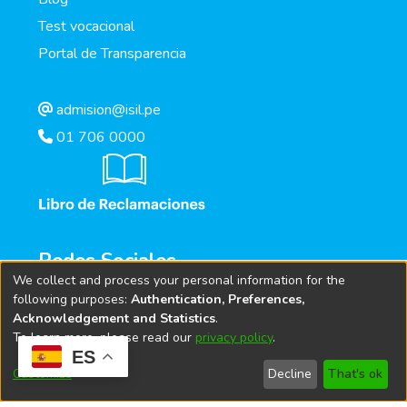
Test vocacional
Portal de Transparencia
admision@isil.pe
01 706 0000
Redes Sociales
We collect and process your personal information for the
following purposes:
Authentication, Preferences,
Acknowledgement and Statistics
.
To learn more, please read our
privacy policy
.
ES
Customize
Decline
That's ok