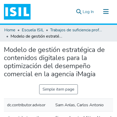
(current)
Log In
All of DSpace
Home
Escuela ISIL
Trabajos de suficiencia profesional
Statistics
Modelo de gestión estratégica de contenidos digitales para la optimización del desempeño comercial en la agencia iMagia
Estadísticas Externas
Modelo de gestión estratégica de
Documentos ▾
contenidos digitales para la
optimización del desempeño
comercial en la agencia iMagia
Simple item page
dc.contributor.advisor
Sam Anlas, Carlos Antonio