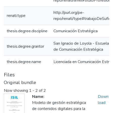
repo/renati/level#tituloProfesiona
http://purl.org/pe-
renati.type
repo/renati/type#trabajoDeSuficie
thesis.degree.discipline
Comunicación Estratégica
San Ignacio de Loyola - Escuela I
thesis.degree.grantor
de Comunicación Estratégica
thesis.degree.name
Licenciada en Comunicación Estrat
Files
Original bundle
Now showing
1 - 2 of 2
Name:
Down
Modelo de gestión estratégica
load
de contenidos digitales para la