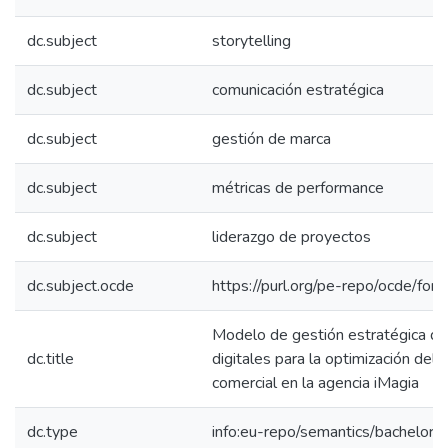
dc.subject
storytelling
dc.subject
comunicación estratégica
dc.subject
gestión de marca
dc.subject
métricas de performance
dc.subject
liderazgo de proyectos
dc.subject.ocde
https://purl.org/pe-repo/ocde/for
Modelo de gestión estratégica de
dc.title
digitales para la optimización de
comercial en la agencia iMagia
dc.type
info:eu-repo/semantics/bachelorT