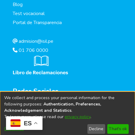
Blog
Test vocacional
Portal de Transparencia
admision@isil.pe
01 706 0000
Redes Sociales
We collect and process your personal information for the
following purposes:
Authentication, Preferences,
Acknowledgement and Statistics
.
To learn more, please read our
privacy policy
.
ES
Customize
Decline
That's ok