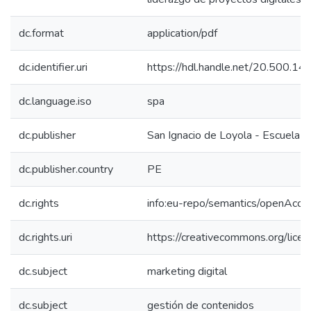
dc.format
application/pdf
dc.identifier.uri
https://hdl.handle.net/20.500.1
dc.language.iso
spa
dc.publisher
San Ignacio de Loyola - Escuela I
dc.publisher.country
PE
dc.rights
info:eu-repo/semantics/openAcce
dc.rights.uri
https://creativecommons.org/licen
dc.subject
marketing digital
dc.subject
gestión de contenidos