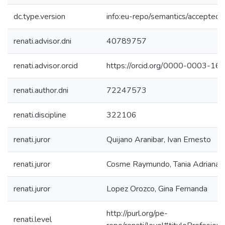
dc.type.version
info:eu-repo/semantics/acceptedV
renati.advisor.dni
40789757
renati.advisor.orcid
https://orcid.org/0000-0003-1
renati.author.dni
72247573
renati.discipline
322106
renati.juror
Quijano Aranibar, Ivan Ernesto
renati.juror
Cosme Raymundo, Tania Adriana
renati.juror
Lopez Orozco, Gina Fernanda
http://purl.org/pe-
renati.level