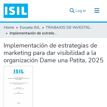
(current)
Log In
All of DSpace
Home
Escuela ISIL
TRABAJOS DE INVESTIGACIÓN
Statistics
Implementación de estrategias de marketing para dar visibilidad a la organización Dame una Patita, 2025
Estadísticas Externas
Implementación de estrategias de
Documentos ▾
marketing para dar visibilidad a la
organización Dame una Patita, 2025