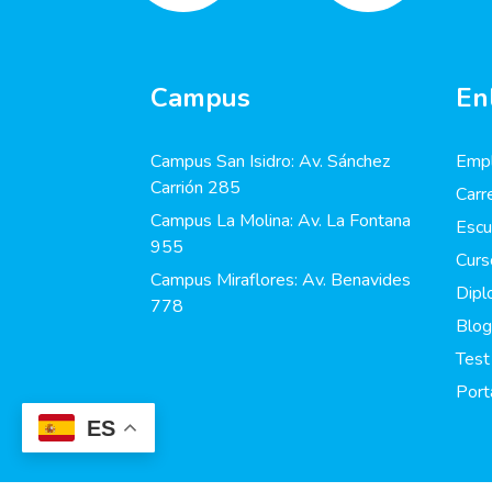
Campus
En
Campus San Isidro: Av. Sánchez
Empl
Carrión 285
Carr
Campus La Molina: Av. La Fontana
Escu
955
Curs
Campus Miraflores: Av. Benavides
Dip
778
Blog
Test
Port
ES