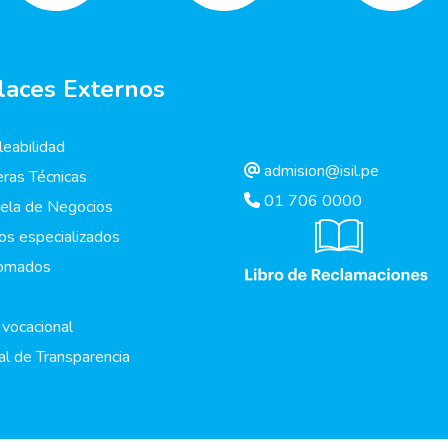
laces Externos
eabilidad
admision@isil.pe
eras Técnicas
01 706 0000
ela de Negocios
os especializados
lomados
 vocacional
al de Transparencia