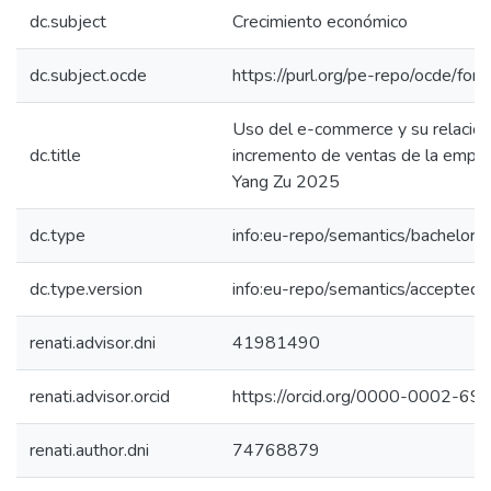
dc.subject
Crecimiento económico
dc.subject.ocde
https://purl.org/pe-repo/ocde/for
Uso del e-commerce y su relación
dc.title
incremento de ventas de la empre
Yang Zu 2025
dc.type
info:eu-repo/semantics/bachelorT
dc.type.version
info:eu-repo/semantics/acceptedV
renati.advisor.dni
41981490
renati.advisor.orcid
https://orcid.org/0000-0002-6
renati.author.dni
74768879