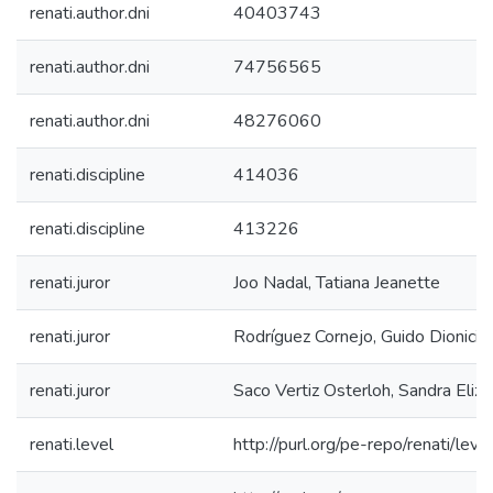
renati.author.dni
40403743
renati.author.dni
74756565
renati.author.dni
48276060
renati.discipline
414036
renati.discipline
413226
renati.juror
Joo Nadal, Tatiana Jeanette
renati.juror
Rodríguez Cornejo, Guido Dionicio
renati.juror
Saco Vertiz Osterloh, Sandra Eliz
renati.level
http://purl.org/pe-repo/renati/leve