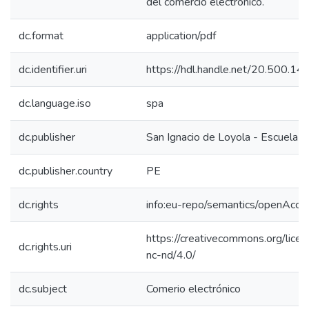
del comercio electrónico.
dc.format
application/pdf
dc.identifier.uri
https://hdl.handle.net/20.500.1
dc.language.iso
spa
dc.publisher
San Ignacio de Loyola - Escuela I
dc.publisher.country
PE
dc.rights
info:eu-repo/semantics/openAcce
https://creativecommons.org/lice
dc.rights.uri
nc-nd/4.0/
dc.subject
Comerio electrónico