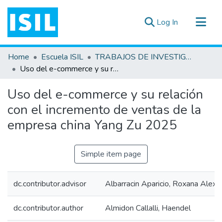
(current)
Log In
All of DSpace
Home
Escuela ISIL
TRABAJOS DE INVESTIGACIÓN
Statistics
Uso del e-commerce y su relación con el incremento de ventas de la empresa china Yang Zu 2025
Estadísticas Externas
Uso del e-commerce y su relación
Documentos ▾
con el incremento de ventas de la
empresa china Yang Zu 2025
Simple item page
dc.contributor.advisor
Albarracin Aparicio, Roxana Alexa
dc.contributor.author
Almidon Callalli, Haendel