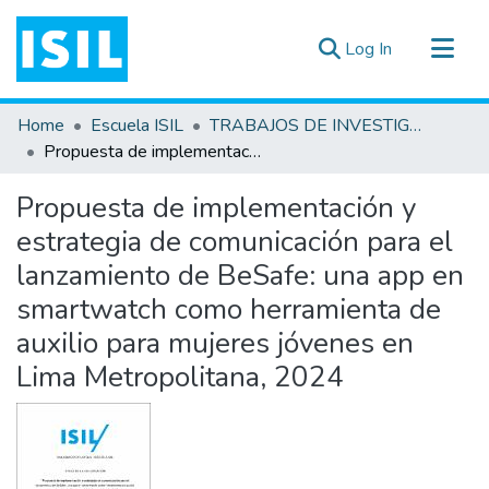
(current)
Log In
All of DSpace
Home
Escuela ISIL
TRABAJOS DE INVESTIGACIÓN
Statistics
Propuesta de implementación y estrategia de comunicación para el lanzamiento de BeSafe: una app en smartwatch como herramienta de auxilio para mujeres jóvenes en Lima Metropolitana, 2024
Estadísticas Externas
Propuesta de implementación y
Documentos ▾
estrategia de comunicación para el
lanzamiento de BeSafe: una app en
smartwatch como herramienta de
auxilio para mujeres jóvenes en
Lima Metropolitana, 2024