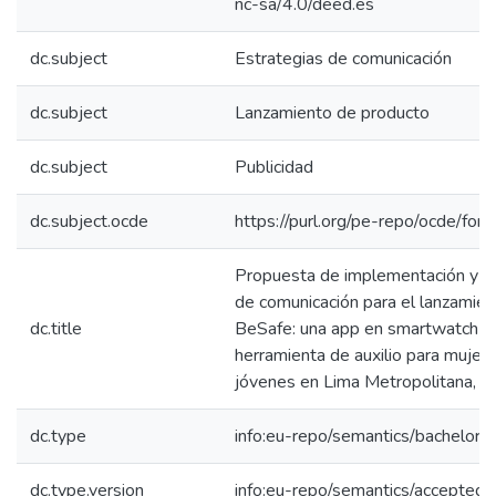
nc-sa/4.0/deed.es
dc.subject
Estrategias de comunicación
dc.subject
Lanzamiento de producto
dc.subject
Publicidad
dc.subject.ocde
https://purl.org/pe-repo/ocde/for
Propuesta de implementación y es
de comunicación para el lanzamie
dc.title
BeSafe: una app en smartwatch 
herramienta de auxilio para mujer
jóvenes en Lima Metropolitana, 
dc.type
info:eu-repo/semantics/bachelorT
dc.type.version
info:eu-repo/semantics/acceptedV