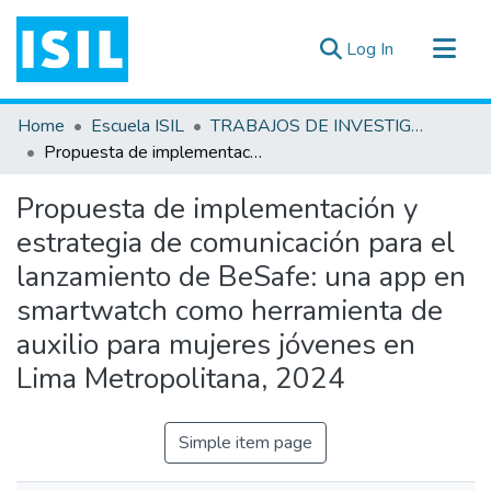
(current)
Log In
All of DSpace
Home
Escuela ISIL
TRABAJOS DE INVESTIGACIÓN
Statistics
Propuesta de implementación y estrategia de comunicación para el lanzamiento de BeSafe: una app en smartwatch como herramienta de auxilio para mujeres jóvenes en Lima Metropolitana, 2024
Estadísticas Externas
Propuesta de implementación y
Documentos ▾
estrategia de comunicación para el
lanzamiento de BeSafe: una app en
smartwatch como herramienta de
auxilio para mujeres jóvenes en
Lima Metropolitana, 2024
Simple item page