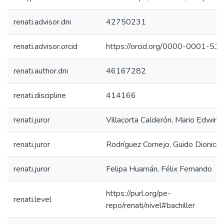
renati.advisor.dni
42750231
renati.advisor.orcid
https://orcid.org/0000-0001-5
renati.author.dni
46167282
renati.discipline
414166
renati.juror
Villacorta Calderón, Mario Edwin
renati.juror
Rodríguez Cornejo, Guido Dionicio
renati.juror
Felipa Huamán, Félix Fernando
https://purl.org/pe-
renati.level
repo/renati/nivel#bachiller