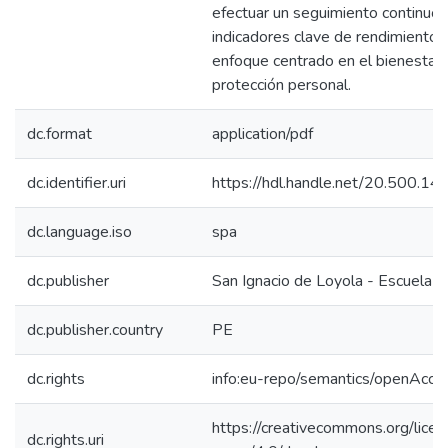
efectuar un seguimiento continuo 
indicadores clave de rendimiento, 
enfoque centrado en el bienestar s
protección personal.
dc.format
application/pdf
dc.identifier.uri
https://hdl.handle.net/20.500.1
dc.language.iso
spa
dc.publisher
San Ignacio de Loyola - Escuela I
dc.publisher.country
PE
dc.rights
info:eu-repo/semantics/openAcce
https://creativecommons.org/lice
dc.rights.uri