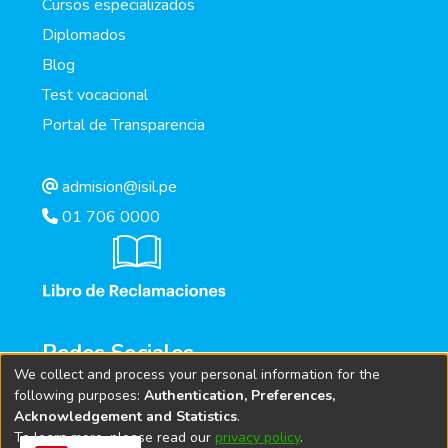
Cursos especializados
Diplomados
Blog
Test vocacional
Portal de Transparencia
admision@isil.pe
01 706 0000
Redes Sociales
We collect and process your personal information for the
following purposes:
Authentication, Preferences,
Acknowledgement and Statistics
.
To learn more, please read our
privacy policy
.