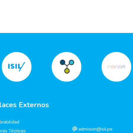
laces Externos
eabilidad
admision@isil.pe
eras Técnicas