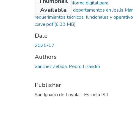
Thumbnail
Diseño de plataforma digital para
Available
mantenimiento de departamentos en Jesús Mar
requerimientos técnicos, funcionales y operativ
clave.pdf
(6.39 MB)
Date
2025-07
Authors
Sanchez Zelada, Pedro Lizandro
Publisher
San Ignacio de Loyola - Escuela ISIL