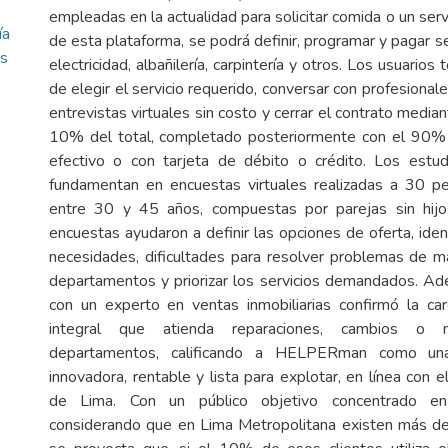
empleadas en la actualidad para solicitar comida o un servi
ía
de esta plataforma, se podrá definir, programar y pagar ser
os
electricidad, albañilería, carpintería y otros. Los usuarios 
de elegir el servicio requerido, conversar con profesionale
entrevistas virtuales sin costo y cerrar el contrato median
10% del total, completado posteriormente con el 90% 
efectivo o con tarjeta de débito o crédito. Los est
fundamentan en encuestas virtuales realizadas a 30 p
entre 30 y 45 años, compuestas por parejas sin hijo
encuestas ayudaron a definir las opciones de oferta, identi
necesidades, dificultades para resolver problemas de 
departamentos y priorizar los servicios demandados. Ad
con un experto en ventas inmobiliarias confirmó la ca
integral que atienda reparaciones, cambios o 
departamentos, calificando a HELPERman como un
innovadora, rentable y lista para explotar, en línea con el
de Lima. Con un público objetivo concentrado e
considerando que en Lima Metropolitana existen más d