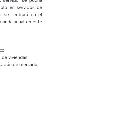
 servicio, se podría
olo en servicios de
ia se centrará en el
emanda anual en este
ico
,
 de viviendas
,
ación de mercado
,