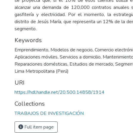
se proyecta que, si el 10% de esos clientes utiliza el
alcanzar una demanda de 120,000 contratos anuales s
gasfitería y electricidad. Por el momento, la estrateg
distrito de Jesús María, que representa un 12% de la d
segmento.
Keywords
Emprendimiento
,
Modelos de negocio
,
Comercio electrón
Aplicaciones móviles
,
Servicios a domicilio
,
Mantenimiento
Reparaciones domésticas
,
Estudios de mercado
,
Segment
Lima Metropolitana (Perú)
URI
https://hdl.handle.net/20.500.14858/1914
Collections
TRABAJOS DE INVESTIGACIÓN
Full item page