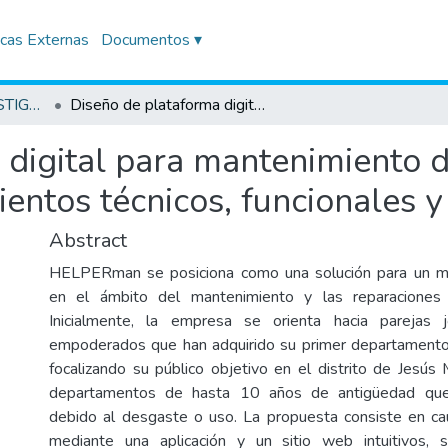
icas Externas
Documentos ▾
TRABAJOS DE INVESTIGACIÓN
Diseño de plataforma digital para mantenimiento de departamentos en Jesús María: requerimientos técnicos, funcionales y operativos clave
 digital para mantenimiento 
ientos técnicos, funcionales y
Abstract
HELPERman se posiciona como una solución para un m
en el ámbito del mantenimiento y las reparaciones
Inicialmente, la empresa se orienta hacia parejas 
empoderados que han adquirido su primer departamento 
focalizando su público objetivo en el distrito de Jesús
departamentos de hasta 10 años de antigüedad que
debido al desgaste o uso. La propuesta consiste en cau
mediante una aplicación y un sitio web intuitivos, s