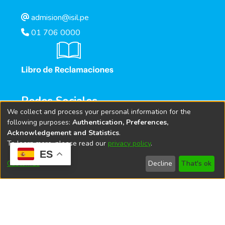
admision@isil.pe
01 706 0000
Redes Sociales
We collect and process your personal information for the
following purposes:
Authentication, Preferences,
Acknowledgement and Statistics
.
To learn more, please read our
privacy policy
.
ES
Customize
Decline
That's ok