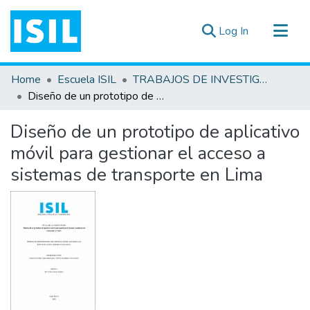
(current)
Log In
All of DSpace
Home
Escuela ISIL
TRABAJOS DE INVESTIGACIÓN
Statistics
Diseño de un prototipo de aplicativo móvil para gestionar el acceso a sistemas de transporte en Lima
Estadísticas Externas
Diseño de un prototipo de aplicativo
Documentos ▾
móvil para gestionar el acceso a
sistemas de transporte en Lima