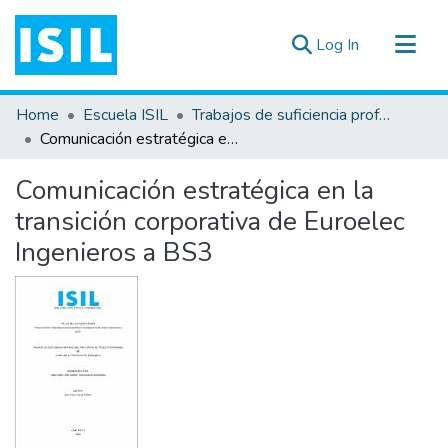
(current)
Log In
All of DSpace
Home
Escuela ISIL
Trabajos de suficiencia profesional
Statistics
Comunicación estratégica en la transición corporativa de Euroelec Ingenieros a BS3
Estadísticas Externas
Comunicación estratégica en la
Documentos ▾
transición corporativa de Euroelec
Ingenieros a BS3