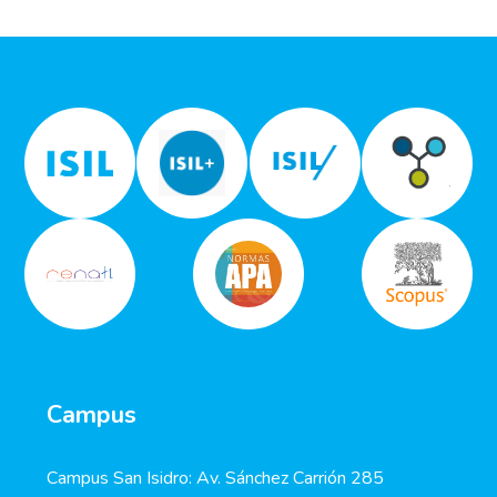
Campus
Campus San Isidro: Av. Sánchez Carrión 285