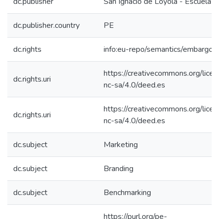
dc.publisher
San Ignacio de Loyola - Escuela I
dc.publisher.country
PE
dc.rights
info:eu-repo/semantics/embargo
https://creativecommons.org/lice
dc.rights.uri
nc-sa/4.0/deed.es
https://creativecommons.org/lice
dc.rights.uri
nc-sa/4.0/deed.es
dc.subject
Marketing
dc.subject
Branding
dc.subject
Benchmarking
https://purl.org/pe-