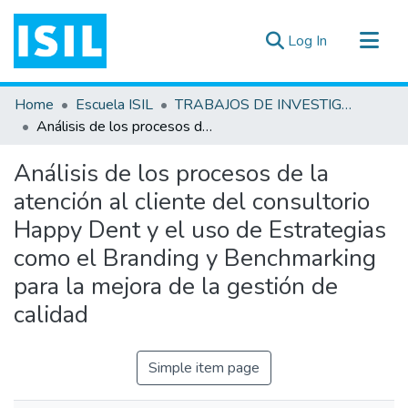
(current)
Log In
All of DSpace
Home
Escuela ISIL
TRABAJOS DE INVESTIGACIÓN
Statistics
Análisis de los procesos de la atención al cliente del consultorio Happy Dent y el uso de Estrategias como el Branding y Benchmarking para la mejora de la gestión de calidad
Estadísticas Externas
Análisis de los procesos de la
Documentos ▾
atención al cliente del consultorio
Happy Dent y el uso de Estrategias
como el Branding y Benchmarking
para la mejora de la gestión de
calidad
Simple item page