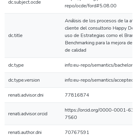
dc.subject.ocde
repo/ocde/ford#5.08.00
Análisis de los procesos de la ate
cliente del consultorio Happy Dent
dc.title
uso de Estrategias como el Brand
Benchmarking para la mejora de la
de calidad
dc.type
info:eu-repo/semantics/bachelorT
dc.type.version
info:eu-repo/semantics/acceptedV
renati.advisor.dni
77816874
https://orcid.org/0000-0001-63
renati.advisor.orcid
7560
renati.author.dni
70767591