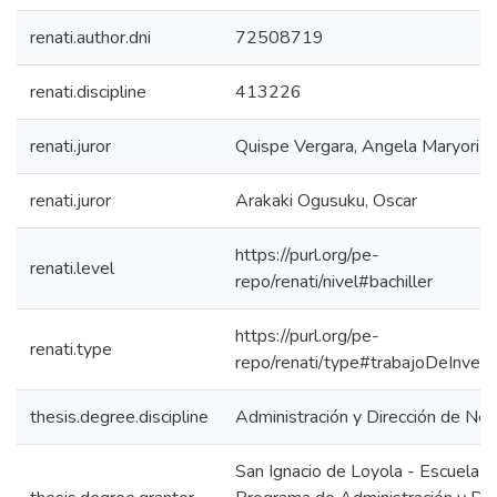
renati.author.dni
72508719
renati.discipline
413226
renati.juror
Quispe Vergara, Angela Maryori
renati.juror
Arakaki Ogusuku, Oscar
https://purl.org/pe-
renati.level
repo/renati/nivel#bachiller
https://purl.org/pe-
renati.type
repo/renati/type#trabajoDeInvest
thesis.degree.discipline
Administración y Dirección de Ne
San Ignacio de Loyola - Escuela IS