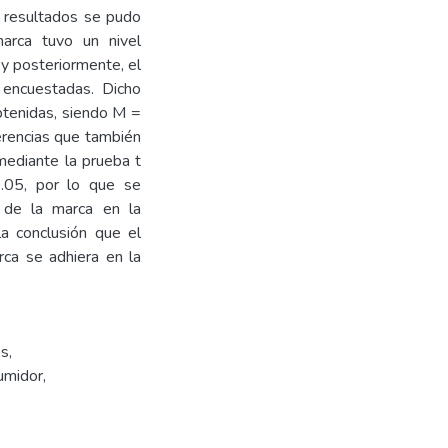
s resultados se pudo
marca tuvo un nivel
 posteriormente, el
 encuestadas. Dicho
obtenidas, siendo M =
erencias que también
 mediante la prueba t
0.05, por lo que se
 de la marca en la
la conclusión que el
ca se adhiera en la
es
,
umidor
,