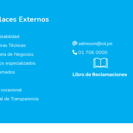
laces Externos
eabilidad
admision@isil.pe
eras Técnicas
01 706 0000
ela de Negocios
os especializados
lomados
 vocacional
al de Transparencia