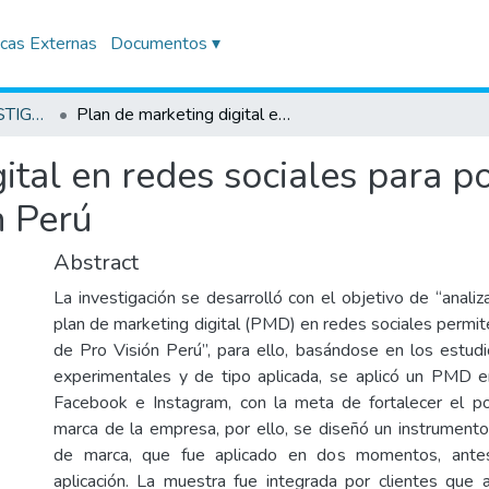
icas Externas
Documentos ▾
TRABAJOS DE INVESTIGACIÓN
Plan de marketing digital en redes sociales para posicionar la marca de la empresa Pro Vision Perú
ital en redes sociales para p
n Perú
Abstract
La investigación se desarrolló con el objetivo de “anali
plan de marketing digital (PMD) en redes sociales permit
de Pro Visión Perú”, para ello, basándose en los estudio
experimentales y de tipo aplicada, se aplicó un PMD e
Facebook e Instagram, con la meta de fortalecer el po
marca de la empresa, por ello, se diseñó un instrument
de marca, que fue aplicado en dos momentos, ante
aplicación. La muestra fue integrada por clientes que