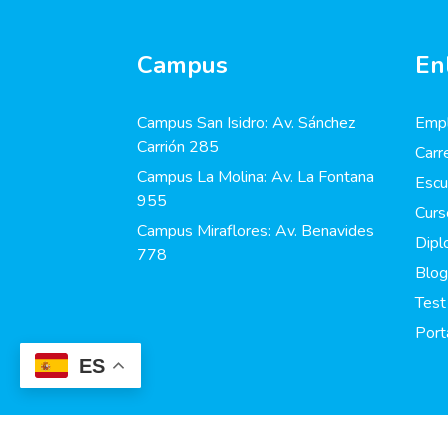
Campus
En
Campus San Isidro: Av. Sánchez
Empl
Carrión 285
Carr
Campus La Molina: Av. La Fontana
Escu
955
Curs
Campus Miraflores: Av. Benavides
Dip
778
Blog
Test
Port
ES