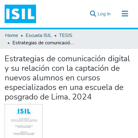
(current)
Log In
All of DSpace
Home
Escuela ISIL
TESIS
Statistics
Estrategias de comunicación digital y su relación con la captación de nuevos alumnos en cursos especializados en una escuela de posgrado de Lima, 2024
Estadísticas Externas
Estrategias de comunicación digital
Documentos ▾
y su relación con la captación de
nuevos alumnos en cursos
especializados en una escuela de
posgrado de Lima, 2024