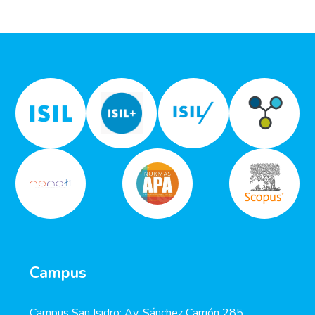
Campus
Campus San Isidro: Av. Sánchez Carrión 285