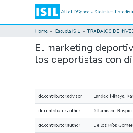
All of DSpace
Statistics
Estadíst
Home
Escuela ISIL
El marketing deportiv
los deportistas con d
dc.contributor.advisor
Landeo Minaya, Kar
dc.contributor.author
Altamirano Rospigli
dc.contributor.author
De los Ríos Gomer