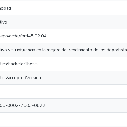
acidad
tivo
e-repo/ocde/ford#5.02.04
ivo y su influencia en la mejora del rendimiento de los deportis
tics/bachelorThesis
tics/acceptedVersion
g/0000-0002-7003-0622