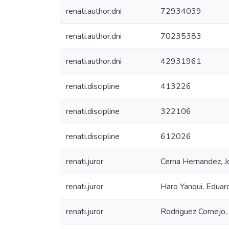
renati.author.dni
72934039
renati.author.dni
70235383
renati.author.dni
42931961
renati.discipline
413226
renati.discipline
322106
renati.discipline
612026
renati.juror
Cerna Hernandez, J
renati.juror
Haro Yanqui, Eduar
renati.juror
Rodriguez Cornejo, 