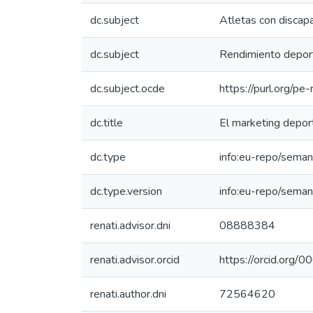
dc.subject
Atletas con discap
dc.subject
Rendimiento depor
dc.subject.ocde
https://purl.org/p
dc.title
El marketing deport
dc.type
info:eu-repo/seman
dc.type.version
info:eu-repo/seman
renati.advisor.dni
08888384
renati.advisor.orcid
https://orcid.or
renati.author.dni
72564620