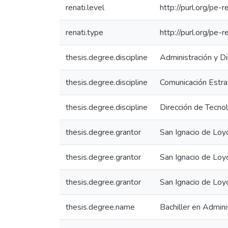
renati.level
http://purl.org/pe-r
renati.type
http://purl.org/pe-
thesis.degree.discipline
Administración y D
thesis.degree.discipline
Comunicación Estra
thesis.degree.discipline
Dirección de Tecnol
thesis.degree.grantor
San Ignacio de Loy
thesis.degree.grantor
San Ignacio de Loy
thesis.degree.grantor
San Ignacio de Loyo
thesis.degree.name
Bachiller en Admini