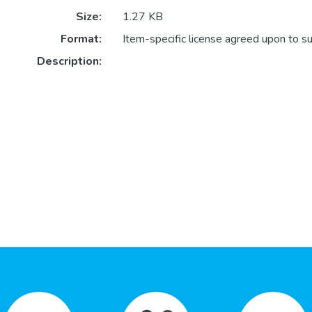
Size:
1.27 KB
Format:
Item-specific license agreed upon to s
Description: