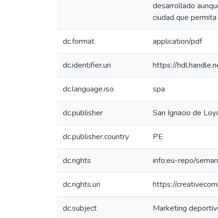
desarrollado aunque
ciudad que permita 
dc.format
application/pdf
dc.identifier.uri
https://hdl.handl
dc.language.iso
spa
dc.publisher
San Ignacio de Loyo
dc.publisher.country
PE
dc.rights
info:eu-repo/sema
dc.rights.uri
https://creativeco
dc.subject
Marketing deportiv