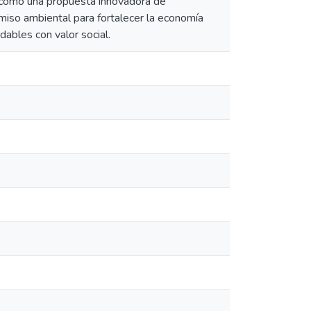
a como una propuesta innovadora de
romiso ambiental para fortalecer la economía
dables con valor social.