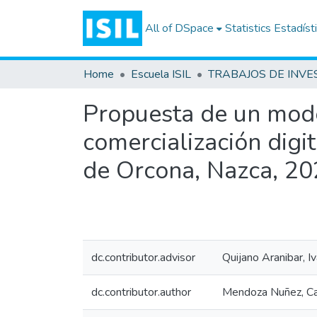
All of DSpace
Statistics
Estadíst
Home
Escuela ISIL
Propuesta de un mode
comercialización digit
de Orcona, Nazca, 20
dc.contributor.advisor
Quijano Aranibar, I
dc.contributor.author
Mendoza Nuñez, C