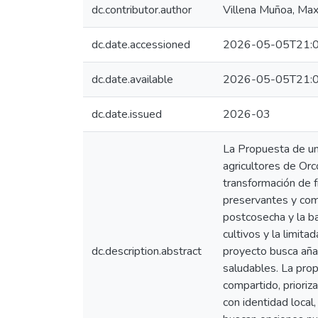
dc.contributor.author
Villena Muñoa, Max
dc.date.accessioned
2026-05-05T21:0
dc.date.available
2026-05-05T21:0
dc.date.issued
2026-03
La Propuesta de un 
agricultores de Orc
transformación de f
preservantes y come
postcosecha y la ba
cultivos y la limit
dc.description.abstract
proyecto busca añad
saludables. La prop
compartido, prioriz
con identidad loca