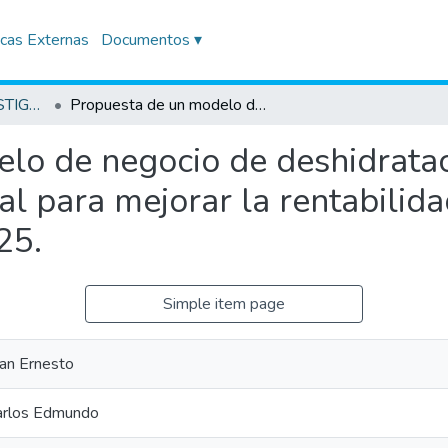
icas Externas
Documentos ▾
TRABAJOS DE INVESTIGACIÓN
Propuesta de un modelo de negocio de deshidratación y comercialización digital para mejorar la rentabilidad de los agricultores de Orcona, Nazca, 2025.
lo de negocio de deshidratac
al para mejorar la rentabilida
25.
Simple item page
van Ernesto
arlos Edmundo