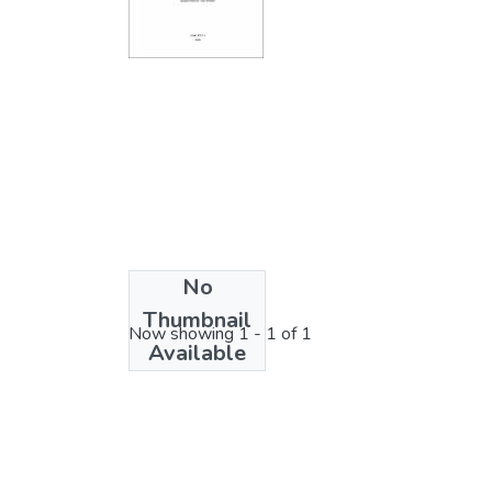
No
License bundle
Thumbnail
Now showing
1 - 1 of 1
Available