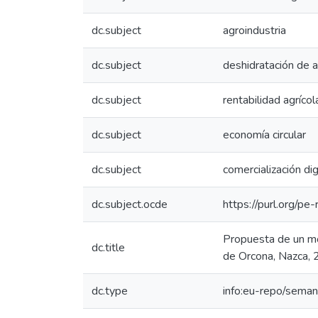
dc.subject
agroindustria
dc.subject
deshidratación de 
dc.subject
rentabilidad agrícol
dc.subject
economía circular
dc.subject
comercialización dig
dc.subject.ocde
https://purl.org/p
Propuesta de un mod
dc.title
de Orcona, Nazca, 
dc.type
info:eu-repo/seman