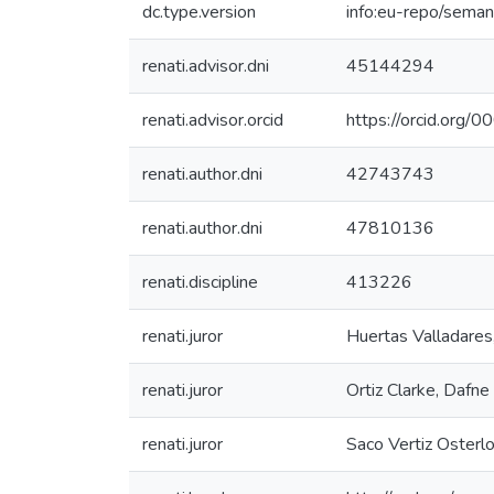
dc.type.version
info:eu-repo/seman
renati.advisor.dni
45144294
renati.advisor.orcid
https://orcid.or
renati.author.dni
42743743
renati.author.dni
47810136
renati.discipline
413226
renati.juror
Huertas Valladares
renati.juror
Ortiz Clarke, Dafne
renati.juror
Saco Vertiz Osterlo