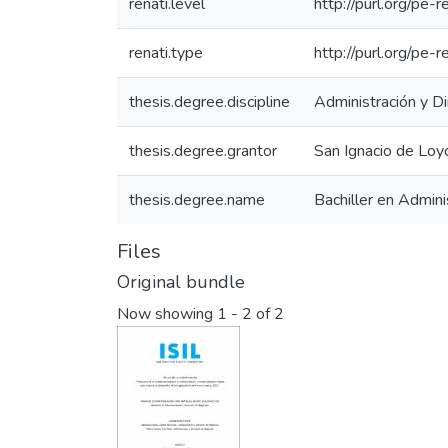
renati.level
http://purl.org/pe-r
renati.type
http://purl.org/pe-
thesis.degree.discipline
Administración y D
thesis.degree.grantor
San Ignacio de Loy
thesis.degree.name
Bachiller en Admini
Files
Original bundle
Now showing
1 - 2 of 2