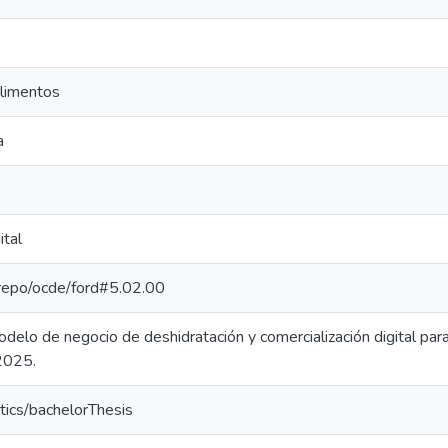
alimentos
a
ital
e-repo/ocde/ford#5.02.00
elo de negocio de deshidratación y comercialización digital para 
2025.
tics/bachelorThesis