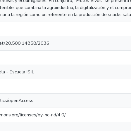
tritivas y ecoamigables. En conjunto, “Frutos Vivos” se present
stenible, que combina la agroindustria, la digitalización y el comp
nar a la región como un referente en la producción de snacks salu
e.net/20.500.14858/2036
la - Escuela ISIL
ntics/openAccess
mmons.org/licenses/by-nc-nd/4.0/