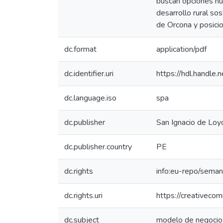
buscan opciones nu
desarrollo rural so
de Orcona y posicio
dc.format
application/pdf
dc.identifier.uri
https://hdl.handl
dc.language.iso
spa
dc.publisher
San Ignacio de Loyo
dc.publisher.country
PE
dc.rights
info:eu-repo/sema
dc.rights.uri
https://creativeco
dc.subject
modelo de negocio