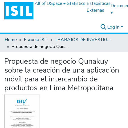
All of DSpace
Statistics
Estadísticas
Docume
Externas
▾
Log In
Home
Escuela ISIL
TRABAJOS DE INVESTIGACIÓN
Propuesta de negocio Qunakuy sobre la creación de una aplicación móvil para el intercambio de productos en Lima Metropolitana
Propuesta de negocio Qunakuy
sobre la creación de una aplicación
móvil para el intercambio de
productos en Lima Metropolitana