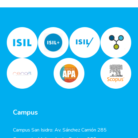
Campus
Campus San Isidro: Av. Sánchez Carrión 285