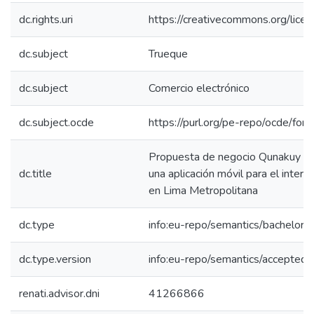
dc.rights.uri
https://creativecommons.org/lice
dc.subject
Trueque
dc.subject
Comercio electrónico
dc.subject.ocde
https://purl.org/pe-repo/ocde/for
Propuesta de negocio Qunakuy sob
dc.title
una aplicación móvil para el inter
en Lima Metropolitana
dc.type
info:eu-repo/semantics/bachelorT
dc.type.version
info:eu-repo/semantics/acceptedV
renati.advisor.dni
41266866