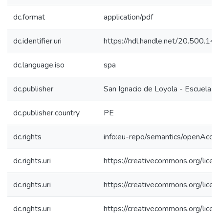
dc.format
application/pdf
dc.identifier.uri
https://hdl.handle.net/20.500.1
dc.language.iso
spa
dc.publisher
San Ignacio de Loyola - Escuela I
dc.publisher.country
PE
dc.rights
info:eu-repo/semantics/openAcce
dc.rights.uri
https://creativecommons.org/lice
dc.rights.uri
https://creativecommons.org/lice
dc.rights.uri
https://creativecommons.org/lice