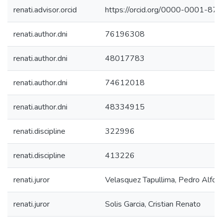
renati.advisor.orcid
https://orcid.org/0000-0001-8
renati.author.dni
76196308
renati.author.dni
48017783
renati.author.dni
74612018
renati.author.dni
48334915
renati.discipline
322996
renati.discipline
413226
renati.juror
Velasquez Tapullima, Pedro Alfon
renati.juror
Solis Garcia, Cristian Renato