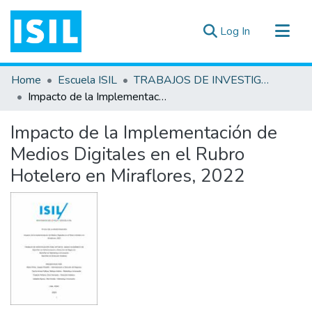
(current)
Log In
All of DSpace
Home
Escuela ISIL
TRABAJOS DE INVESTIGACIÓN
Statistics
Impacto de la Implementación de Medios Digitales en el Rubro Hotelero en Miraflores, 2022
Estadísticas Externas
Impacto de la Implementación de
Documentos ▾
Medios Digitales en el Rubro
Hotelero en Miraflores, 2022