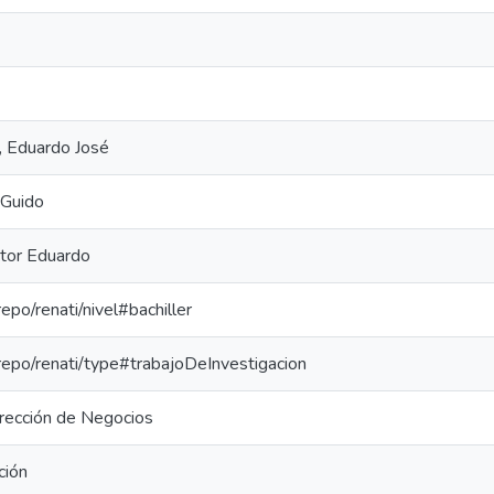
, Eduardo José
 Guido
ctor Eduardo
repo/renati/nivel#bachiller
-repo/renati/type#trabajoDeInvestigacion
irección de Negocios
ción