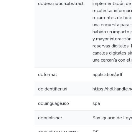
dc.description.abstract
implementación de m
recolectar informac
recurrentes de hotel
una encuesta para 
habido un impacto p
y mayor interacción 
reservas digitales.
canales digitales s
una cercanía con el
dc.format
application/pdf
dc.identifier.uri
https://hdl.handl
dc.language.iso
spa
dc.publisher
San Ignacio de Loyo