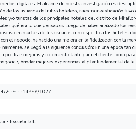
edios digitales. El alcance de nuestra investigación es descript
ión de los usuarios del rubro hotelero, nuestra investigación tuvo
es y/o turistas de los principales hoteles del distrito de Miraflor
saber qué era lo que pensaban. Luego de haber analizado los res
ositivo en muchos de los usuarios con respecto a los hoteles don
con el negocio, ha habido una mejora en la fidelización con la marc
 Finalmente, se llegó a la siguiente conclusión: En una época tan d
iempre trae mejoras y crecimiento tanto para el cliente como para 
 negocio y brindar mejores experiencias al pilar fundamental de la
e.net/20.500.14858/1027
la - Escuela ISIL