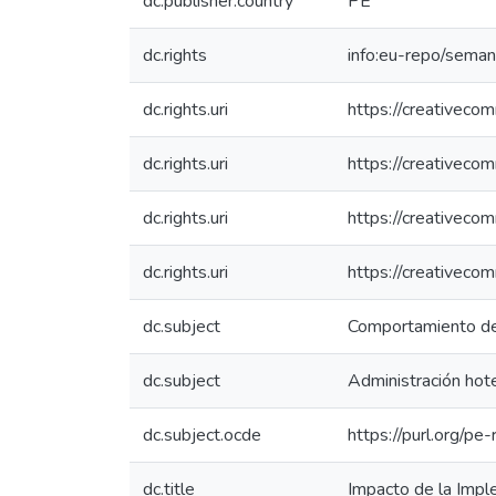
dc.publisher.country
PE
dc.rights
info:eu-repo/sema
dc.rights.uri
https://creativeco
dc.rights.uri
https://creativeco
dc.rights.uri
https://creativeco
dc.rights.uri
https://creativeco
dc.subject
Comportamiento de
dc.subject
Administración hot
dc.subject.ocde
https://purl.org/p
dc.title
Impacto de la Impl