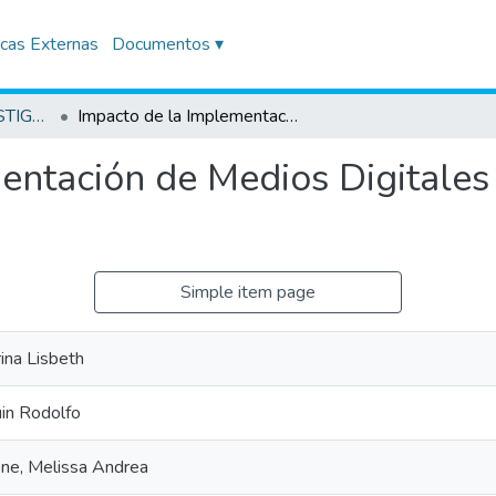
icas Externas
Documentos ▾
TRABAJOS DE INVESTIGACIÓN
Impacto de la Implementación de Medios Digitales en el Rubro Hotelero en Miraflores, 2022
entación de Medios Digitales
Simple item page
ina Lisbeth
uin Rodolfo
one, Melissa Andrea