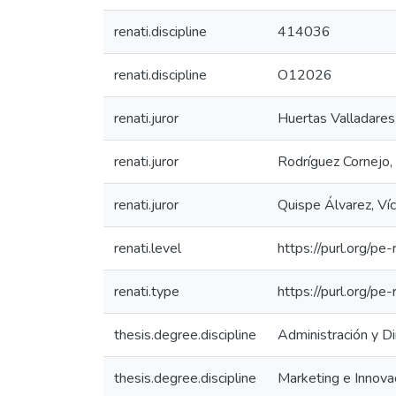
renati.discipline
414036
renati.discipline
O12026
renati.juror
Huertas Valladares
renati.juror
Rodríguez Cornejo,
renati.juror
Quispe Álvarez, Ví
renati.level
https://purl.org/pe-
renati.type
https://purl.org/pe
thesis.degree.discipline
Administración y D
thesis.degree.discipline
Marketing e Innova