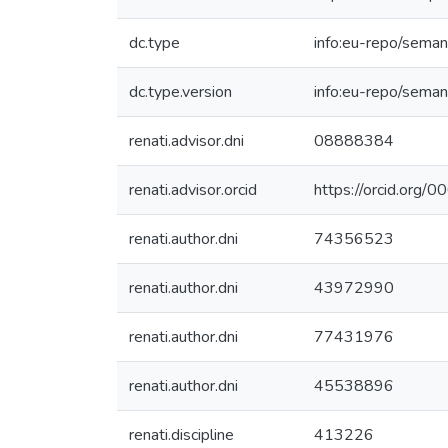
dc.type
info:eu-repo/seman
dc.type.version
info:eu-repo/seman
renati.advisor.dni
08888384
renati.advisor.orcid
https://orcid.or
renati.author.dni
74356523
renati.author.dni
43972990
renati.author.dni
77431976
renati.author.dni
45538896
renati.discipline
413226