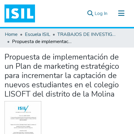
(current)
Log In
All of DSpace
Home
Escuela ISIL
TRABAJOS DE INVESTIGACIÓN
Statistics
Propuesta de implementación de un Plan de marketing estratégico para incrementar la captación de nuevos estudiantes en el colegio LISOFT del distrito de la Molina
Estadísticas Externas
Propuesta de implementación de
Documentos ▾
un Plan de marketing estratégico
para incrementar la captación de
nuevos estudiantes en el colegio
LISOFT del distrito de la Molina