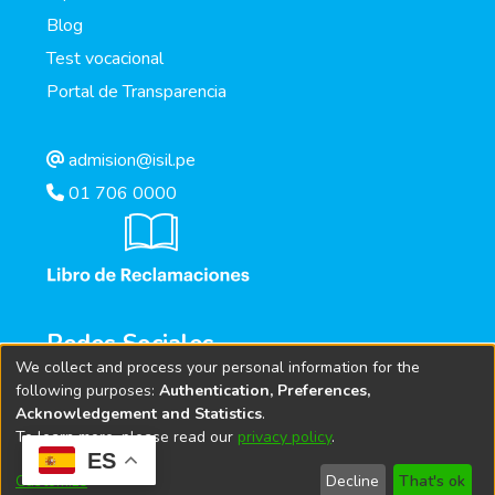
Blog
Test vocacional
Portal de Transparencia
admision@isil.pe
01 706 0000
Redes Sociales
We collect and process your personal information for the
following purposes:
Authentication, Preferences,
Acknowledgement and Statistics
.
To learn more, please read our
privacy policy
.
ES
Customize
Decline
That's ok