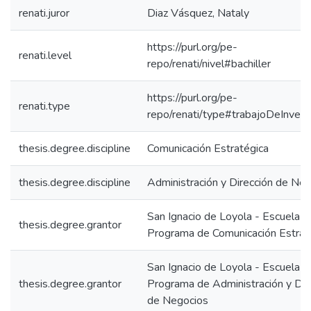
renati.juror
Diaz Vásquez, Nataly
https://purl.org/pe-
renati.level
repo/renati/nivel#bachiller
https://purl.org/pe-
renati.type
repo/renati/type#trabajoDeInvest
thesis.degree.discipline
Comunicación Estratégica
thesis.degree.discipline
Administración y Dirección de Ne
San Ignacio de Loyola - Escuela IS
thesis.degree.grantor
Programa de Comunicación Estrat
San Ignacio de Loyola - Escuela IS
thesis.degree.grantor
Programa de Administración y Dir
de Negocios