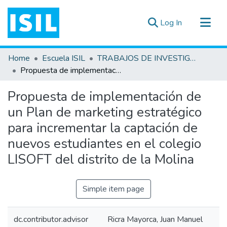
(current)
Log In
All of DSpace
Home
Escuela ISIL
TRABAJOS DE INVESTIGACIÓN
Statistics
Propuesta de implementación de un Plan de marketing estratégico para incrementar la captación de nuevos estudiantes en el colegio LISOFT del distrito de la Molina
Estadísticas Externas
Propuesta de implementación de
Documentos ▾
un Plan de marketing estratégico
para incrementar la captación de
nuevos estudiantes en el colegio
LISOFT del distrito de la Molina
Simple item page
dc.contributor.advisor
Ricra Mayorca, Juan Manuel