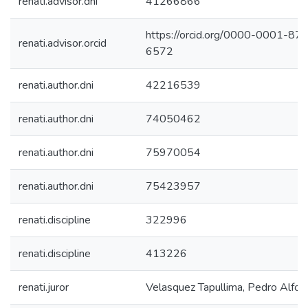
renati.advisor.dni
41266866
https://orcid.org/0000-0001-87
renati.advisor.orcid
6572
renati.author.dni
42216539
renati.author.dni
74050462
renati.author.dni
75970054
renati.author.dni
75423957
renati.discipline
322996
renati.discipline
413226
renati.juror
Velasquez Tapullima, Pedro Alfon