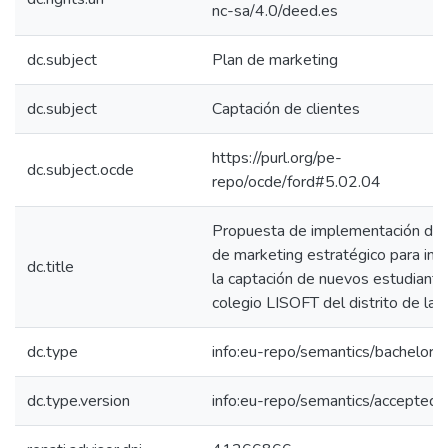
nc-sa/4.0/deed.es
dc.subject
Plan de marketing
dc.subject
Captación de clientes
https://purl.org/pe-
dc.subject.ocde
repo/ocde/ford#5.02.04
Propuesta de implementación de 
de marketing estratégico para inc
dc.title
la captación de nuevos estudiante
colegio LISOFT del distrito de la 
dc.type
info:eu-repo/semantics/bachelorT
dc.type.version
info:eu-repo/semantics/acceptedV