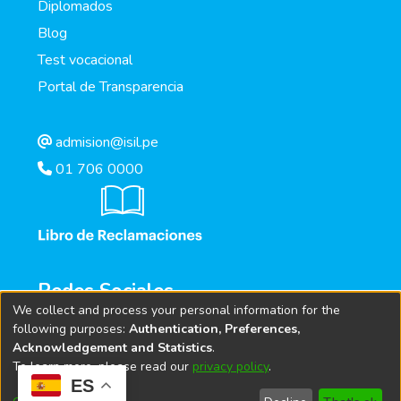
Diplomados
Blog
Test vocacional
Portal de Transparencia
admision@isil.pe
01 706 0000
Redes Sociales
We collect and process your personal information for the
following purposes:
Authentication, Preferences,
Acknowledgement and Statistics
.
To learn more, please read our
privacy policy
.
ES