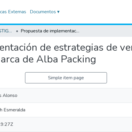
icas Externas
Documentos ▾
TRABAJOS DE INVESTIGACIÓN
Propuesta de implementación de estrategias de ventas para mejorar el posicionamiento de marca de Alba Packing
ntación de estrategias de ve
arca de Alba Packing
Simple item page
s Alonso
th Esmeralda
9:27Z