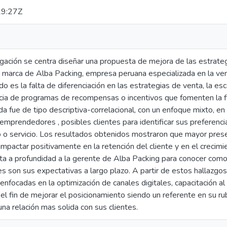
9:27Z
gación se centra diseñar una propuesta de mejora de las estrateg
 marca de Alba Packing, empresa peruana especializada en la ven
o es la falta de diferenciación en las estrategias de venta, la esc
ncia de programas de recompensas o incentivos que fomenten la fid
 fue de tipo descriptiva-correlacional, con un enfoque mixto, en l
 emprendedores , posibles clientes para identificar sus preferen
o o servicio. Los resultados obtenidos mostraron que mayor presen
pactar positivamente en la retención del cliente y en el crecimien
ista a profundidad a la gerente de Alba Packing para conocer com
s son sus expectativas a largo plazo. A partir de estos hallazgo
 enfocadas en la optimización de canales digitales, capacitación 
 el fin de mejorar el posicionamiento siendo un referente en su rub
na relación mas solida con sus clientes.