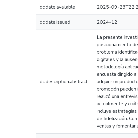
dc.date.available
2025-09-23T22:2
dc.date.issued
2024-12
La presente investi
posicionamiento de
problema identificad
digitales y la ause
metodología aplicada
encuesta dirigido a
dc.description.abstract
adquirir un product
promoción pueden im
realizó una entrev
actualmente y cuále
incluye estrategias
de fidelización. Con
ventas y fomentar u