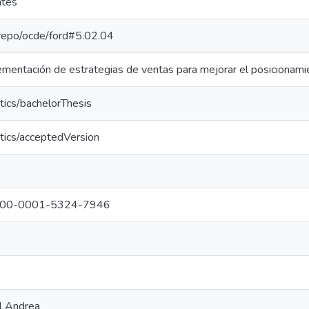
ntes
e-repo/ocde/ford#5.02.04
mentación de estrategias de ventas para mejorar el posicionam
tics/bachelorThesis
tics/acceptedVersion
g/0000-0001-5324-7946
ll Andrea