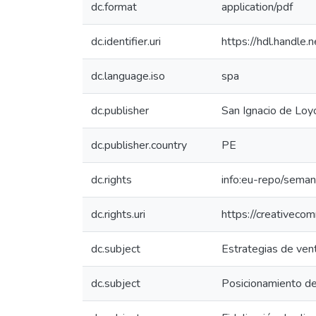
dc.format
application/pdf
dc.identifier.uri
https://hdl.handl
dc.language.iso
spa
dc.publisher
San Ignacio de Loyo
dc.publisher.country
PE
dc.rights
info:eu-repo/sema
dc.rights.uri
https://creativeco
dc.subject
Estrategias de ven
dc.subject
Posicionamiento d