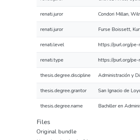
renati.juror
Condori Millan, Wil
renati.juror
Furse Boissett, Ku
renati.level
https://purl.org/pe-
renati.type
https://purl.org/pe
thesis.degree.discipline
Administración y D
thesis.degree.grantor
San Ignacio de Loy
thesis.degree.name
Bachiller en Admini
Files
Original bundle