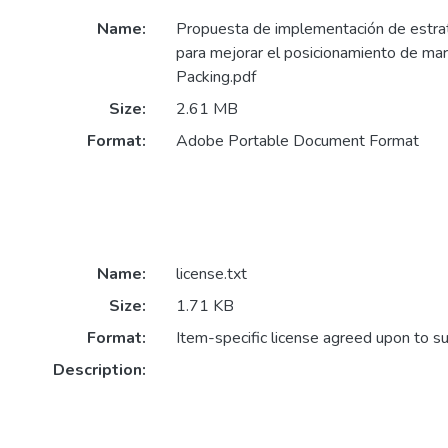
Name:
Propuesta de implementación de estra
para mejorar el posicionamiento de ma
Packing.pdf
Size:
2.61 MB
Format:
Adobe Portable Document Format
Name:
license.txt
Size:
1.71 KB
Format:
Item-specific license agreed upon to s
Description: