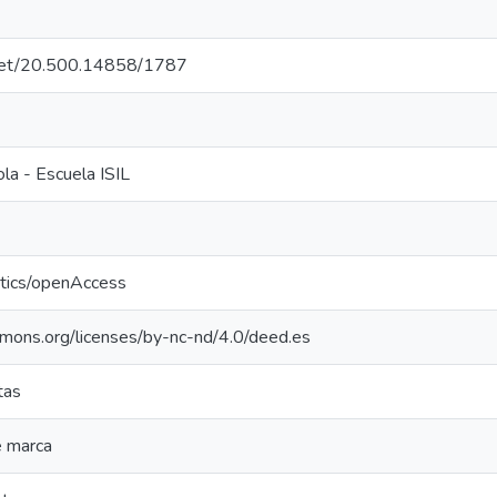
e.net/20.500.14858/1787
la - Escuela ISIL
ntics/openAccess
mmons.org/licenses/by-nc-nd/4.0/deed.es
tas
e marca