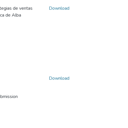
tegias de ventas
Download
rca de Alba
Download
ubmission