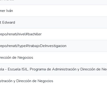
mer Iván
rt Edward
repo/renati/nivel#bachiller
-repo/renati/type#trabajoDeInvestigacion
irección de Negocios
ola - Escuela ISIL. Programa de Administración y Dirección de N
stración y Dirección de Negocios