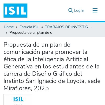
(current)
Log In
All of DSpace
Home
Escuela ISIL
TRABAJOS DE INVESTIGACIÓN
Statistics
Propuesta de un plan de comunicación para promover la ética de la Inteligencia Artificial Generativa en los estudiantes de la carrera de Diseño Gráfico del Instinto San Ignacio de Loyola, sede Miraflores, 2025
Estadísticas Externas
Propuesta de un plan de
Documentos ▾
comunicación para promover la
ética de la Inteligencia Artificial
Generativa en los estudiantes de la
carrera de Diseño Gráfico del
Instinto San Ignacio de Loyola, sede
Miraflores, 2025