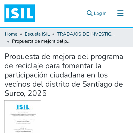
(current)
Log In
All of DSpace
Home
Escuela ISIL
TRABAJOS DE INVESTIGACIÓN
Statistics
Propuesta de mejora del programa de reciclaje para fomentar la participación ciudadana en los vecinos del distrito de Santiago de Surco, 2025
Estadísticas Externas
Propuesta de mejora del programa
Documentos ▾
de reciclaje para fomentar la
participación ciudadana en los
vecinos del distrito de Santiago de
Surco, 2025