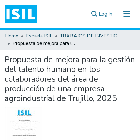
(current)
Log In
All of DSpace
Home
Escuela ISIL
TRABAJOS DE INVESTIGACIÓN
Statistics
Propuesta de mejora para la gestión del talento humano en los colaboradores del área de producción de una empresa agroindustrial de Trujillo, 2025
Estadísticas Externas
Propuesta de mejora para la gestión
Documentos ▾
del talento humano en los
colaboradores del área de
producción de una empresa
agroindustrial de Trujillo, 2025