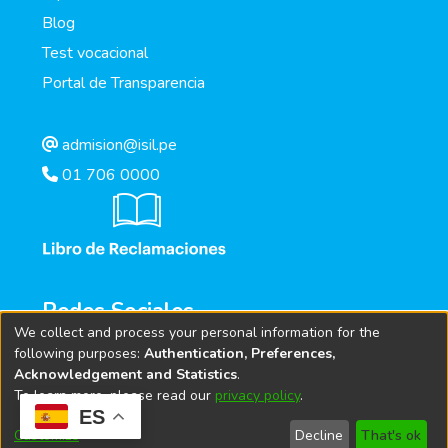
Blog
Test vocacional
Portal de Transparencia
admision@isil.pe
01 706 0000
Redes Sociales
We collect and process your personal information for the
following purposes:
Authentication, Preferences,
Acknowledgement and Statistics
.
To learn more, please read our
privacy policy
.
ES
Customize
Decline
That's ok