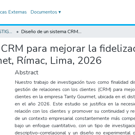
icas Externas
Documentos ▾
TRABAJOS DE INVESTIGACIÓN
Diseño de un sistema CRM para mejorar la fidelización de clientes en la empresa Tanty Gourmet, Rímac, Lima, 2026
CRM para mejorar la fidelizac
et, Rímac, Lima, 2026
Abstract
Nuestro trabajo de investigación tuvo como finalidad d
gestión de relaciones con los clientes (CRM) para mejora
clientes en la empresa Tanty Gourmet, ubicada en el dist
en el año 2026. Este estudio se justifica en la necesi
relación con los clientes y promover su continuidad y 
de un contexto empresarial constantemente más competi
bajo un enfoque cuantitativo, con un tipo de investigaci
descriptivo–correlacional y un diseño no experimental d