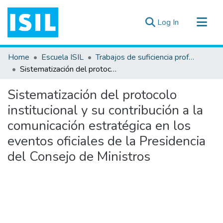
(current)
Log In
All of DSpace
Home
Escuela ISIL
Trabajos de suficiencia profesional
Statistics
Sistematización del protocolo institucional y su contribución a la comunicación estratégica en los eventos oficiales de la Presidencia del Consejo de Ministros
Estadísticas Externas
Sistematización del protocolo
Documentos ▾
institucional y su contribución a la
comunicación estratégica en los
eventos oficiales de la Presidencia
del Consejo de Ministros