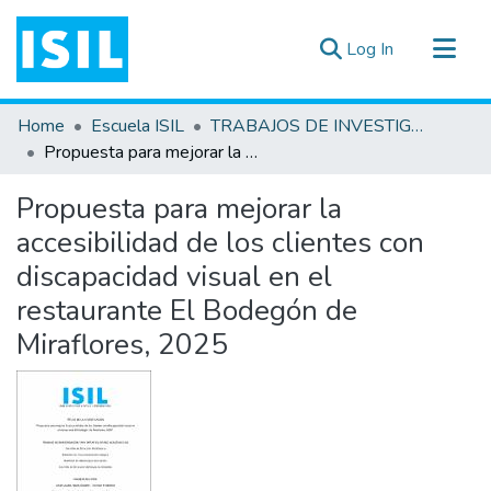
(current)
Log In
All of DSpace
Home
Escuela ISIL
TRABAJOS DE INVESTIGACIÓN
Statistics
Propuesta para mejorar la accesibilidad de los clientes con discapacidad visual en el restaurante El Bodegón de Miraflores, 2025
Estadísticas Externas
Propuesta para mejorar la
Documentos ▾
accesibilidad de los clientes con
discapacidad visual en el
restaurante El Bodegón de
Miraflores, 2025