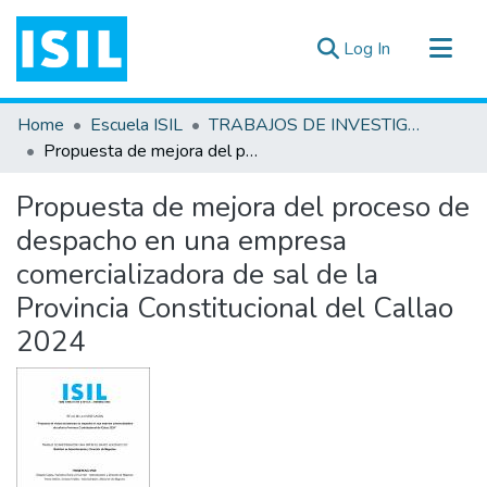
(current)
Log In
All of DSpace
Home
Escuela ISIL
TRABAJOS DE INVESTIGACIÓN
Statistics
Propuesta de mejora del proceso de despacho en una empresa comercializadora de sal de la Provincia Constitucional del Callao 2024
Estadísticas Externas
Propuesta de mejora del proceso de
Documentos ▾
despacho en una empresa
comercializadora de sal de la
Provincia Constitucional del Callao
2024