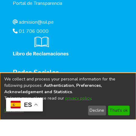
Portal de Transparencia
admision@isil.pe
01 706 0000
Redes Sociales
We collect and process your personal information for the
following purposes:
Authentication, Preferences,
Acknowledgement and Statistics
.
To learn more, please read our
privacy policy
.
ES
Customize
Decline
That's ok