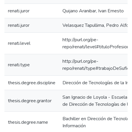
renati.juror
Quijano Aranibar, Ivan Ernesto
renati.juror
Velasquez Tapullima, Pedro Alfon
http://purl.org/pe-
renati.level
repo/renati/level#tituloProfesiona
http://purl.org/pe-
renati.type
repo/renati/type#trabajoDeSuficie
thesis.degree.discipline
Dirección de Tecnologías de la In
San Ignacio de Loyola - Escuela I
thesis.degree.grantor
de Dirección de Tecnologías de la
Bachiller en Dirección de Tecnolog
thesis.degree.name
Información