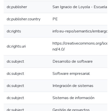
dc.publisher
San Ignacio de Loyola - Escuela I
dc.publisher.country
PE
dc.rights
info:eu-repo/semantics/embargo
https://creativecommons.org/lice
dc.rights.uri
nd/4.0/
dc.subject
Desarrollo de software
dc.subject
Software empresarial
dc.subject
Integración de sistemas
dc.subject
Sistemas de información
dc.subject
Gestión de proyectos