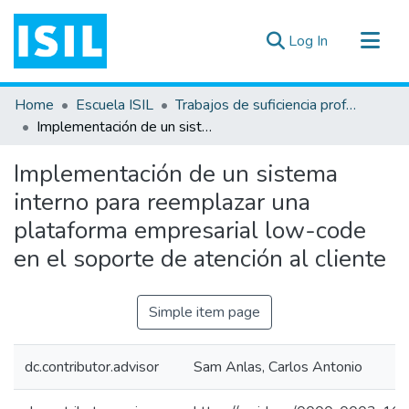
(current)
Log In
All of DSpace
Home
Escuela ISIL
Trabajos de suficiencia profesional
Statistics
Implementación de un sistema interno para reemplazar una plataforma empresarial low-code en el soporte de atención al cliente
Estadísticas Externas
Implementación de un sistema
Documentos ▾
interno para reemplazar una
plataforma empresarial low-code
en el soporte de atención al cliente
Simple item page
dc.contributor.advisor
Sam Anlas, Carlos Antonio