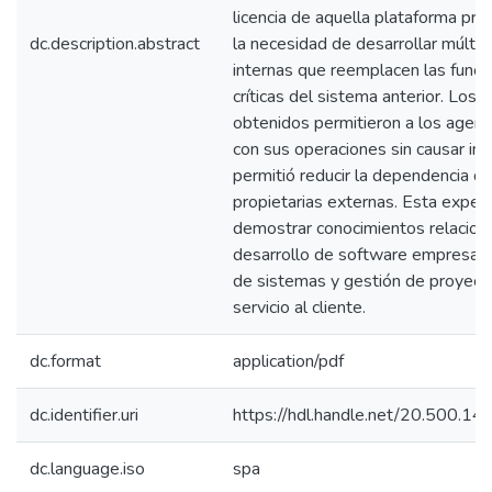
licencia de aquella plataforma pro
dc.description.abstract
la necesidad de desarrollar múltip
internas que reemplacen las funci
críticas del sistema anterior. Los 
obtenidos permitieron a los agent
con sus operaciones sin causar int
permitió reducir la dependencia d
propietarias externas. Esta experi
demostrar conocimientos relacion
desarrollo de software empresarial
de sistemas y gestión de proyecto
servicio al cliente.
dc.format
application/pdf
dc.identifier.uri
https://hdl.handle.net/20.500.1
dc.language.iso
spa