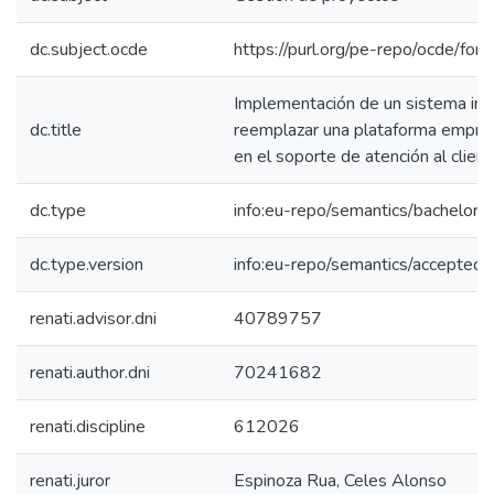
dc.subject.ocde
https://purl.org/pe-repo/ocde/for
Implementación de un sistema int
dc.title
reemplazar una plataforma empre
en el soporte de atención al clien
dc.type
info:eu-repo/semantics/bachelorT
dc.type.version
info:eu-repo/semantics/acceptedV
renati.advisor.dni
40789757
renati.author.dni
70241682
renati.discipline
612026
renati.juror
Espinoza Rua, Celes Alonso