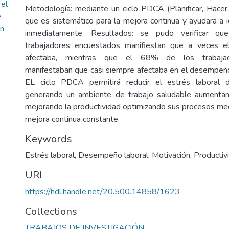
 el
Metodología: mediante un ciclo PDCA (Planificar, Hacer, 
e
que es sistemático para la mejora continua y ayudara a i
en
inmediatamente. Resultados: se pudo verificar 
trabajadores encuestados manifiestan que a veces el
afectaba, mientras que el 68% de los trabajad
manifestaban que casi siempre afectaba en el desempeño 
EL ciclo PDCA permitirá reducir el estrés laboral 
generando un ambiente de trabajo saludable aumentand
mejorando la productividad optimizando sus procesos med
mejora continua constante.
Keywords
Estrés laboral
,
Desempeño laboral
,
Motivación
,
Productiv
URI
https://hdl.handle.net/20.500.14858/1623
Collections
TRABAJOS DE INVESTIGACIÓN