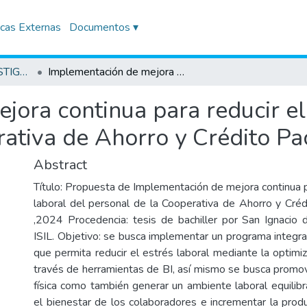
icas Externas
Documentos ▾
TRABAJOS DE INVESTIGACIÓN
Implementación de mejora continua para reducir el estrés laboral del personal de la Cooperativa de Ahorro y Crédito Pacífico de Lima, 2024
ora continua para reducir el 
ativa de Ahorro y Crédito Pa
Abstract
Título: Propuesta de Implementación de mejora continua p
laboral del personal de la Cooperativa de Ahorro y Créd
,2024 Procedencia: tesis de bachiller por San Ignacio
ISIL. Objetivo: se busca implementar un programa integra
que permita reducir el estrés laboral mediante la optimi
través de herramientas de BI, así mismo se busca promov
física como también generar un ambiente laboral equilibr
el bienestar de los colaboradores e incrementar la produc