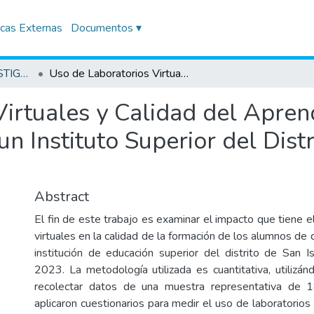
icas Externas
Documentos ▾
TRABAJOS DE INVESTIGACIÓN
Uso de Laboratorios Virtuales y Calidad del Aprendizaje en Estudiantes de Diseño Gráfico de un Instituto Superior del Distrito de San Isidro, 2023
irtuales y Calidad del Apren
n Instituto Superior del Distr
Abstract
El fin de este trabajo es examinar el impacto que tiene e
virtuales en la calidad de la formación de los alumnos de 
institución de educación superior del distrito de San I
2023. La metodología utilizada es cuantitativa, utilizá
recolectar datos de una muestra representativa de 
aplicaron cuestionarios para medir el uso de laboratorios v