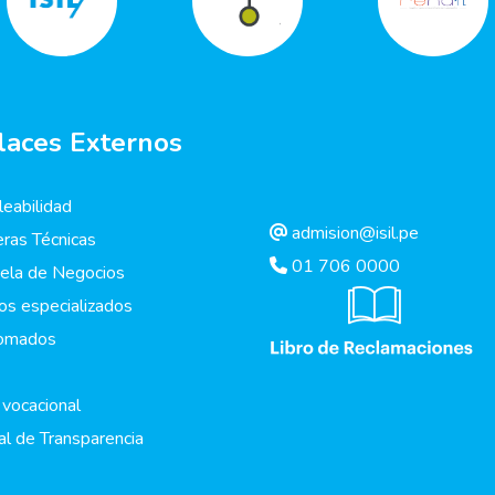
laces Externos
eabilidad
admision@isil.pe
eras Técnicas
01 706 0000
ela de Negocios
os especializados
lomados
 vocacional
al de Transparencia