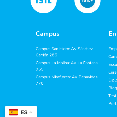
Campus
En
Campus San Isidro: Av. Sánchez
Empl
Carrión 285
Carr
Campus La Molina: Av. La Fontana
Escu
955
Curs
Campus Miraflores: Av. Benavides
Dip
778
Blog
Test
Port
ES