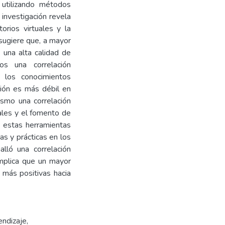
s utilizando métodos
 investigación revela
torios virtuales y la
 sugiere que, a mayor
 una alta calidad de
os una correlación
y los conocimientos
ción es más débil en
ismo una correlación
tuales y el fomento de
e estas herramientas
as y prácticas en los
alló una correlación
implica que un mayor
s más positivas hacia
endizaje
,