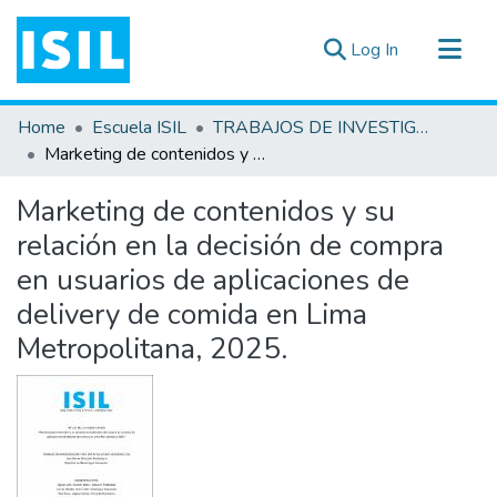
(current)
Log In
All of DSpace
Home
Escuela ISIL
TRABAJOS DE INVESTIGACIÓN
Statistics
Marketing de contenidos y su relación en la decisión de compra en usuarios de aplicaciones de delivery de comida en Lima Metropolitana, 2025.
Estadísticas Externas
Marketing de contenidos y su
Documentos ▾
relación en la decisión de compra
en usuarios de aplicaciones de
delivery de comida en Lima
Metropolitana, 2025.