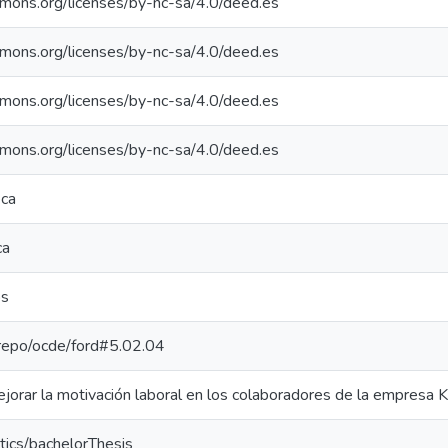
mmons.org/licenses/by-nc-sa/4.0/deed.es
mmons.org/licenses/by-nc-sa/4.0/deed.es
mmons.org/licenses/by-nc-sa/4.0/deed.es
mmons.org/licenses/by-nc-sa/4.0/deed.es
eca
ca
os
e-repo/ocde/ford#5.02.04
ejorar la motivación laboral en los colaboradores de la empres
tics/bachelorThesis