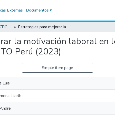
icas Externas
Documentos ▾
TRABAJOS DE INVESTIGACIÓN
Estrategias para mejorar la motivación laboral en los colaboradores de la empresa Konecta BTO Perú (2023)
rar la motivación laboral en 
BTO Perú (2023)
Simple item page
e Luis
imena Lizeth
 André