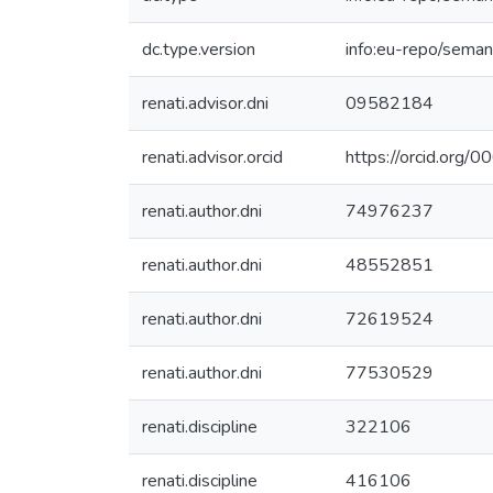
dc.type.version
info:eu-repo/seman
renati.advisor.dni
09582184
renati.advisor.orcid
https://orcid.or
renati.author.dni
74976237
renati.author.dni
48552851
renati.author.dni
72619524
renati.author.dni
77530529
renati.discipline
322106
renati.discipline
416106