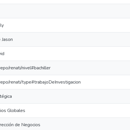
ly
 Jason
vid
repo/renati/nivel#bachiller
-repo/renati/type#trabajoDeInvestigacion
tégica
ios Globales
irección de Negocios