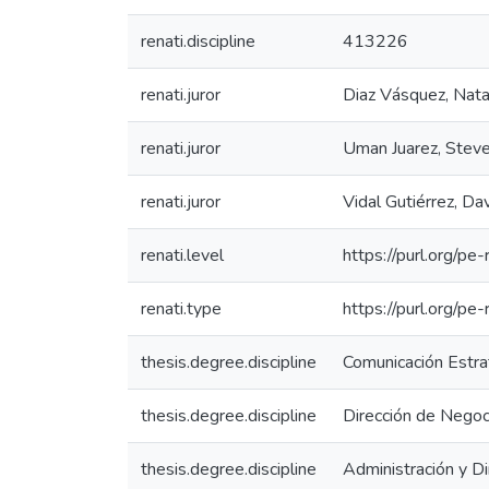
renati.discipline
413226
renati.juror
Diaz Vásquez, Nata
renati.juror
Uman Juarez, Steve
renati.juror
Vidal Gutiérrez, Da
renati.level
https://purl.org/pe-
renati.type
https://purl.org/pe
thesis.degree.discipline
Comunicación Estra
thesis.degree.discipline
Dirección de Negoc
thesis.degree.discipline
Administración y D