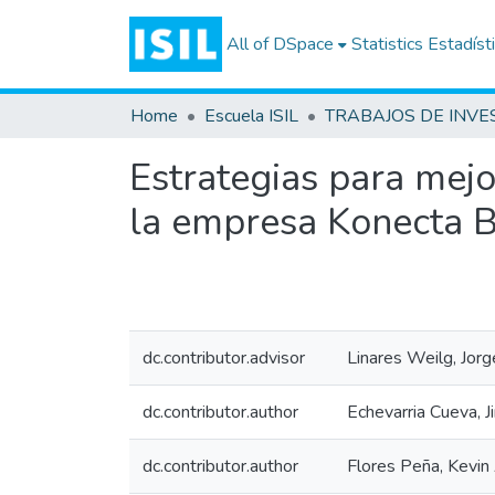
All of DSpace
Statistics
Estadíst
Home
Escuela ISIL
Estrategias para mejo
la empresa Konecta 
dc.contributor.advisor
Linares Weilg, Jorg
dc.contributor.author
Echevarria Cueva, J
dc.contributor.author
Flores Peña, Kevin