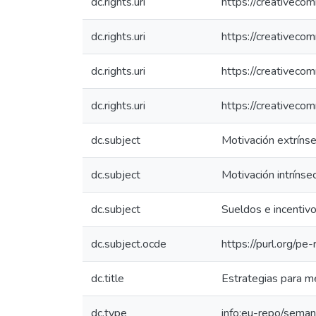
dc.rights.uri
https://creativeco
dc.rights.uri
https://creativeco
dc.rights.uri
https://creativeco
dc.rights.uri
https://creativeco
dc.subject
Motivación extríns
dc.subject
Motivación intrínse
dc.subject
Sueldos e incentiv
dc.subject.ocde
https://purl.org/p
dc.title
Estrategias para m
dc.type
info:eu-repo/seman