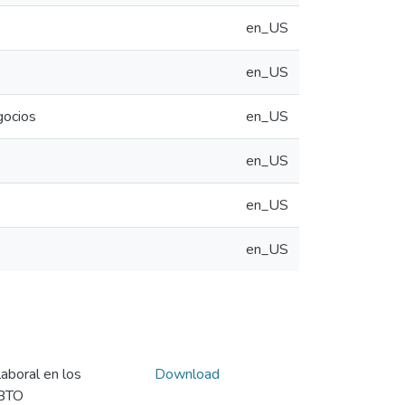
en_US
en_US
gocios
en_US
en_US
en_US
en_US
laboral en los
Download
 BTO