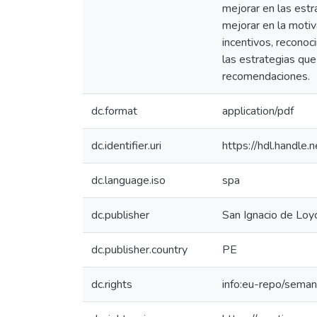
mejorar en las estr
mejorar en la motiv
incentivos, reconoc
las estrategias que
recomendaciones.
dc.format
application/pdf
dc.identifier.uri
https://hdl.handl
dc.language.iso
spa
dc.publisher
San Ignacio de Loyo
dc.publisher.country
PE
dc.rights
info:eu-repo/sema