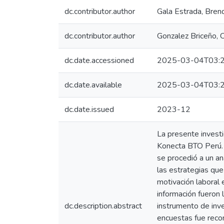
dc.contributor.author
Gala Estrada, Bren
dc.contributor.author
Gonzalez Briceño, 
dc.date.accessioned
2025-03-04T03:2
dc.date.available
2025-03-04T03:2
dc.date.issued
2023-12
La presente investi
Konecta BTO Perú. P
se procedió a un an
las estrategias que
motivación laboral 
información fueron 
dc.description.abstract
instrumento de inve
encuestas fue recon