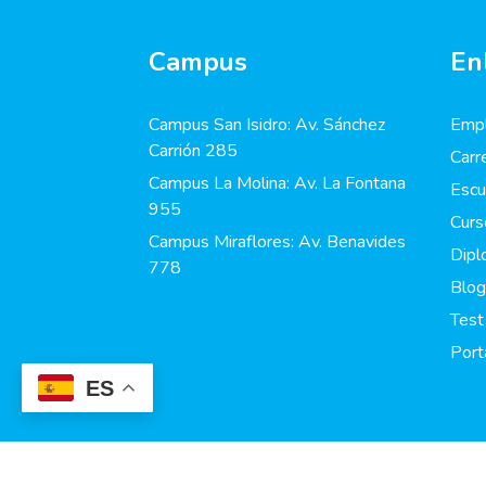
Campus
En
Campus San Isidro: Av. Sánchez
Empl
Carrión 285
Carr
Campus La Molina: Av. La Fontana
Escu
955
Curs
Campus Miraflores: Av. Benavides
Dip
778
Blog
Test
Port
ES