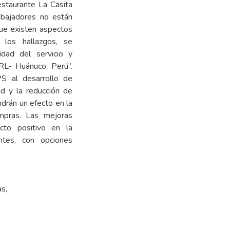
estaurante La Casita
abajadores no están
que existen aspectos
los hallazgos, se
idad del servicio y
IRL- Huánuco, Perú”.
S al desarrollo de
ad y la reducción de
drán un efecto en la
mpras. Las mejoras
cto positivo en la
ntes, con opciones
as
,