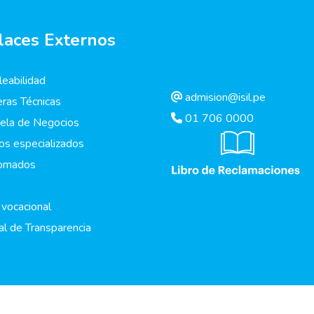
laces Externos
eabilidad
admision@isil.pe
eras Técnicas
01 706 0000
ela de Negocios
os especializados
lomados
 vocacional
al de Transparencia