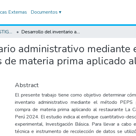
icas Externas
Documentos ▾
TRABAJOS DE INVESTIGACIÓN
Desarrollo del inventario administrativo mediante el método PEPS para la gestión de compras de materia prima aplicado al sector restaurantes- Huánuco, 2024
tario administrativo mediante
 de materia prima aplicado al
Abstract
El presente trabajo tiene como objetivo determinar cómo
inventario administrativo mediante el método PEPS 
compra de materia prima aplicando al restaurante La C
Perú 2024. El estudio indica al enfoque cuantitativo-desc
experimental, Investigación Básica. Para llevar a cabo
técnica e instrumento de recolección de datos se utilizó