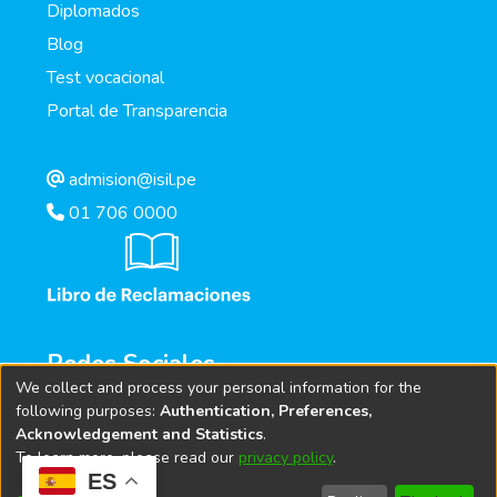
Diplomados
Blog
Test vocacional
Portal de Transparencia
admision@isil.pe
01 706 0000
Redes Sociales
We collect and process your personal information for the
following purposes:
Authentication, Preferences,
Acknowledgement and Statistics
.
To learn more, please read our
privacy policy
.
ES