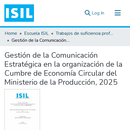
(current)
Log In
All of DSpace
Home
Escuela ISIL
Trabajos de suficiencia profesional
Statistics
Gestión de la Comunicación Estratégica en la organización de la Cumbre de Economía Circular del Ministerio de la Producción, 2025
Estadísticas Externas
Gestión de la Comunicación
Documentos ▾
Estratégica en la organización de la
Cumbre de Economía Circular del
Ministerio de la Producción, 2025