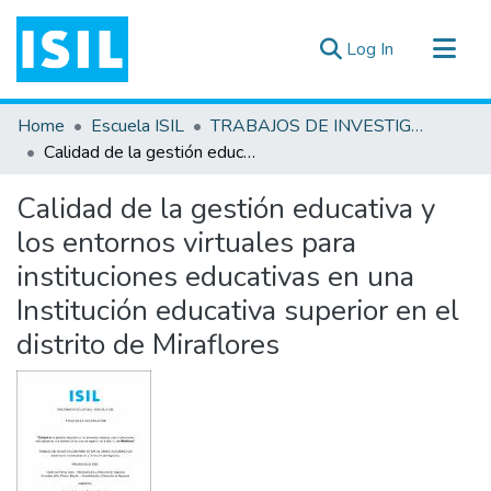
(current)
Log In
All of DSpace
Home
Escuela ISIL
TRABAJOS DE INVESTIGACIÓN
Statistics
Calidad de la gestión educativa y los entornos virtuales para instituciones educativas en una Institución educativa superior en el distrito de Miraflores
Estadísticas Externas
Calidad de la gestión educativa y
Documentos ▾
los entornos virtuales para
instituciones educativas en una
Institución educativa superior en el
distrito de Miraflores