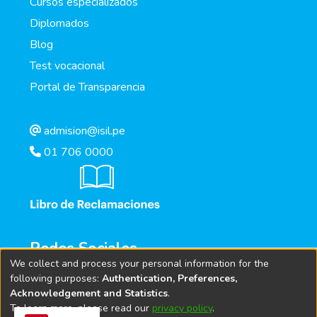
Cursos especializados
Diplomados
Blog
Test vocacional
Portal de Transparencia
admision@isil.pe
01 706 0000
Redes Sociales
We collect and process your personal information for the
following purposes:
Authentication, Preferences,
Acknowledgement and Statistics
.
To learn more, please read our
privacy policy
.