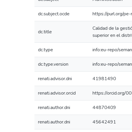
dc.subject.ocde
https://purl.org/p
Calidad de la gesti
dc.title
superior en el distr
dc.type
info:eu-repo/seman
dc.type.version
info:eu-repo/seman
renati.advisor.dni
41981490
renati.advisor.orcid
https://orcid.or
renati.author.dni
44870409
renati.author.dni
45642491