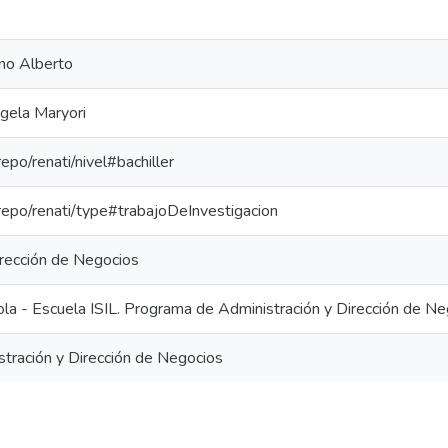
ano Alberto
gela Maryori
repo/renati/nivel#bachiller
-repo/renati/type#trabajoDeInvestigacion
irección de Negocios
ola - Escuela ISIL. Programa de Administración y Dirección de N
stración y Dirección de Negocios