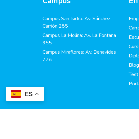
Campus
En
Campus San Isidro: Av. Sánchez
Empl
Carrión 285
Carr
Campus La Molina: Av. La Fontana
Escu
955
Curs
Campus Miraflores: Av. Benavides
Dip
778
Blog
Test
Port
ES