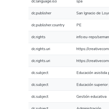
dc.language.iso
spa
dc.publisher
San Ignacio de Loyo
dc.publisher.country
PE
dc.rights
info:eu-repo/sema
dc.rights.uri
https://creativeco
dc.rights.uri
https://creativeco
dc.subject
Educación asistida
dc.subject
Educación superior 
dc.subject
Gestión educativa
dc.subject
Administración