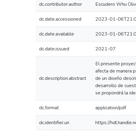
dc.contributor.author
Escudero Whu Olive
dc.date.accessioned
2023-01-06T21:0
dc.date.available
2023-01-06T21:0
dc.date.issued
2021-07
El presente proyec
afecta de manera po
dc.description.abstract
de un diseño descri
desarrollo de cuesti
se propondrá la ide
dc.format
application/pdf
dc.identifier.uri
https://hdl.handl