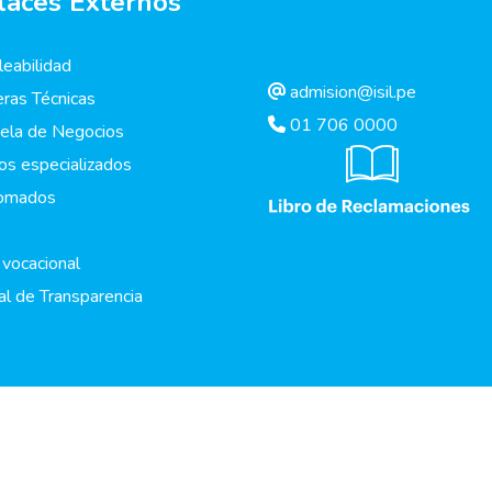
laces Externos
eabilidad
admision@isil.pe
eras Técnicas
01 706 0000
ela de Negocios
os especializados
lomados
 vocacional
al de Transparencia