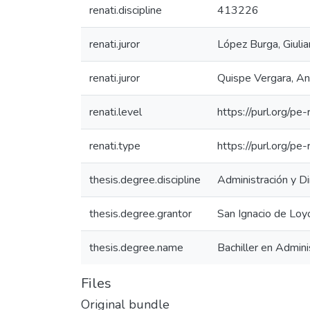
renati.discipline
413226
renati.juror
López Burga, Giuli
renati.juror
Quispe Vergara, An
renati.level
https://purl.org/pe-
renati.type
https://purl.org/pe
thesis.degree.discipline
Administración y D
thesis.degree.grantor
San Ignacio de Loy
thesis.degree.name
Bachiller en Admini
Files
Original bundle