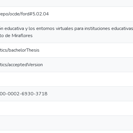
e-repo/ocde/ford#5.02.04
ón educativa y los entornos virtuales para instituciones educativas
ito de Miraflores
tics/bachelorThesis
tics/acceptedVersion
g/0000-0002-6930-3718