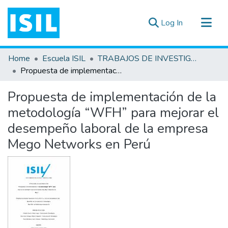
(current)
Log In
All of DSpace
Home
Escuela ISIL
TRABAJOS DE INVESTIGACIÓN
Statistics
Propuesta de implementación de la metodología “WFH” para mejorar el desempeño laboral de la empresa Mego Networks en Perú
Estadísticas Externas
Propuesta de implementación de la
Documentos ▾
metodología “WFH” para mejorar el
desempeño laboral de la empresa
Mego Networks en Perú