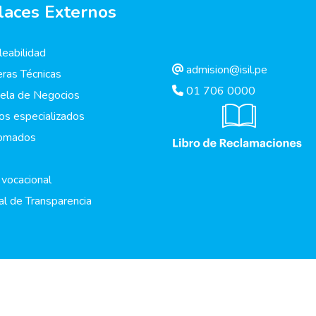
laces Externos
eabilidad
admision@isil.pe
eras Técnicas
01 706 0000
ela de Negocios
os especializados
lomados
 vocacional
al de Transparencia