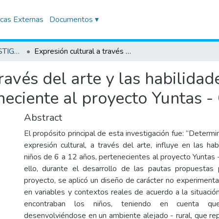
icas Externas
Documentos ▾
TRABAJOS DE INVESTIGACIÓN
Expresión cultural a través del arte y las habilidades sociales en niños de 6 a 12 años, perteneciente al proyecto Yuntas - Cusco, 2022
ravés del arte y las habilidad
neciente al proyecto Yuntas -
Abstract
El propósito principal de esta investigación fue: “Determ
expresión cultural, a través del arte, influye en las ha
niños de 6 a 12 años, pertenecientes al proyecto Yuntas 
ello, durante el desarrollo de las pautas propuestas 
proyecto, se aplicó un diseño de carácter no experimenta
en variables y contextos reales de acuerdo a la situació
encontraban los niños, teniendo en cuenta qu
desenvolviéndose en un ambiente alejado - rural, que re