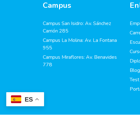
Campus
En
Campus San Isidro: Av. Sánchez
Empl
Carrión 285
Carr
Campus La Molina: Av. La Fontana
Escu
955
Curs
Campus Miraflores: Av. Benavides
Dip
778
Blog
Test
Port
ES