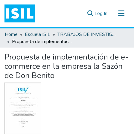
(current)
Log In
All of DSpace
Home
Escuela ISIL
TRABAJOS DE INVESTIGACIÓN
Statistics
Propuesta de implementación de e-commerce en la empresa la Sazón de Don Benito
Estadísticas Externas
Propuesta de implementación de e-
Documentos ▾
commerce en la empresa la Sazón
de Don Benito