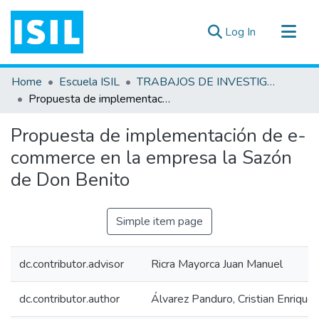
(current)
Log In
All of DSpace
Home
Escuela ISIL
TRABAJOS DE INVESTIGACIÓN
Statistics
Propuesta de implementación de e-commerce en la empresa la Sazón de Don Benito
Estadísticas Externas
Propuesta de implementación de e-
Documentos ▾
commerce en la empresa la Sazón
de Don Benito
Simple item page
dc.contributor.advisor
Ricra Mayorca Juan Manuel
dc.contributor.author
Álvarez Panduro, Cristian Enrique