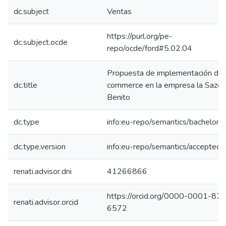
dc.subject
Ventas
https://purl.org/pe-
dc.subject.ocde
repo/ocde/ford#5.02.04
Propuesta de implementación de 
dc.title
commerce en la empresa la Sazó
Benito
dc.type
info:eu-repo/semantics/bachelorT
dc.type.version
info:eu-repo/semantics/acceptedV
renati.advisor.dni
41266866
https://orcid.org/0000-0001-87
renati.advisor.orcid
6572