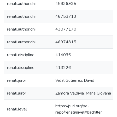
renati.author.dni
45836935
renati.author.dni
46753713
renati.author.dni
43077170
renati.author.dni
46974815
renati.discipline
414036
renati.discipline
413226
renati.juror
Vidal Gutierrez, David
renati.juror
Zamora Valdivia, Maria Giovana
https://purl.org/pe-
renati.level
repo/renati/nivel#bachiller