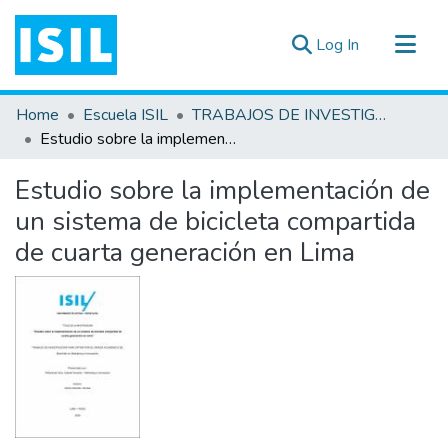
(current)
Log In
All of DSpace
Home
Escuela ISIL
TRABAJOS DE INVESTIGACIÓN
Statistics
Estudio sobre la implementación de un sistema de bicicleta compartida de cuarta generación en Lima
Estadísticas Externas
Estudio sobre la implementación de
Documentos ▾
un sistema de bicicleta compartida
de cuarta generación en Lima