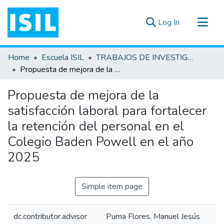
(current)
Log In
All of DSpace
Home
Escuela ISIL
TRABAJOS DE INVESTIGACIÓN
Statistics
Propuesta de mejora de la satisfacción laboral para fortalecer la retención del personal en el Colegio Baden Powell en el año 2025
Estadísticas Externas
Propuesta de mejora de la
Documentos ▾
satisfacción laboral para fortalecer
la retención del personal en el
Colegio Baden Powell en el año
2025
Simple item page
dc.contributor.advisor
Puma Flores, Manuel Jesús