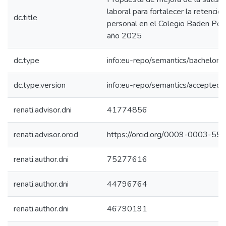
laboral para fortalecer la retención
dc.title
personal en el Colegio Baden Pow
año 2025
dc.type
info:eu-repo/semantics/bachelorT
dc.type.version
info:eu-repo/semantics/acceptedV
renati.advisor.dni
41774856
renati.advisor.orcid
https://orcid.org/0009-0003-5
renati.author.dni
75277616
renati.author.dni
44796764
renati.author.dni
46790191