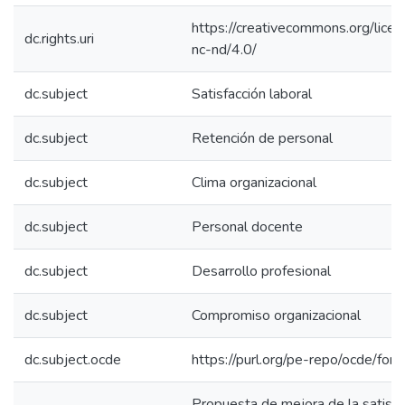
https://creativecommons.org/lice
dc.rights.uri
nc-nd/4.0/
dc.subject
Satisfacción laboral
dc.subject
Retención de personal
dc.subject
Clima organizacional
dc.subject
Personal docente
dc.subject
Desarrollo profesional
dc.subject
Compromiso organizacional
dc.subject.ocde
https://purl.org/pe-repo/ocde/for
Propuesta de mejora de la satisfa