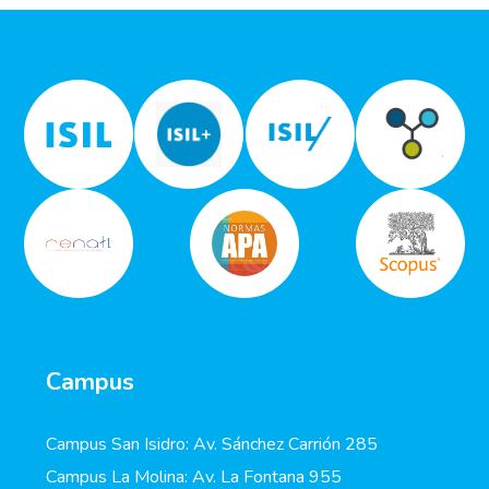
Campus
Campus San Isidro: Av. Sánchez Carrión 285
Campus La Molina: Av. La Fontana 955