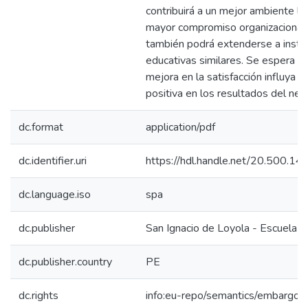
contribuirá a un mejor ambiente la
mayor compromiso organizacional,
también podrá extenderse a instit
educativas similares. Se espera qu
mejora en la satisfacción influya 
positiva en los resultados del neg
dc.format
application/pdf
dc.identifier.uri
https://hdl.handle.net/20.500.1
dc.language.iso
spa
dc.publisher
San Ignacio de Loyola - Escuela I
dc.publisher.country
PE
dc.rights
info:eu-repo/semantics/embargo