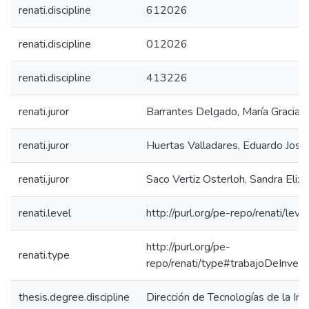
renati.discipline
612026
renati.discipline
012026
renati.discipline
413226
renati.juror
Barrantes Delgado, María Gracia
renati.juror
Huertas Valladares, Eduardo José
renati.juror
Saco Vertiz Osterloh, Sandra Eliz
renati.level
http://purl.org/pe-repo/renati/leve
http://purl.org/pe-
renati.type
repo/renati/type#trabajoDeInvest
thesis.degree.discipline
Dirección de Tecnologías de la In