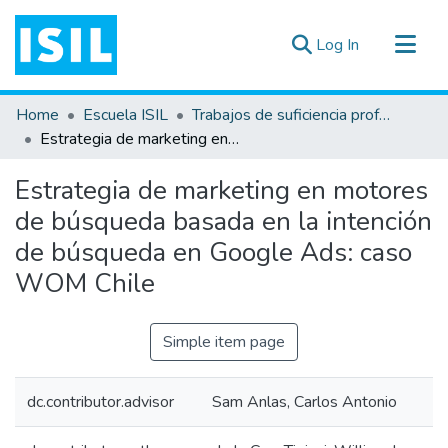
(current)
Log In
All of DSpace
Home
Escuela ISIL
Trabajos de suficiencia profesional
Statistics
Estrategia de marketing en motores de búsqueda basada en la intención de búsqueda en Google Ads: caso WOM Chile
Estadísticas Externas
Estrategia de marketing en motores
Documentos ▾
de búsqueda basada en la intención
de búsqueda en Google Ads: caso
WOM Chile
Simple item page
dc.contributor.advisor
Sam Anlas, Carlos Antonio