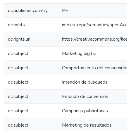
dc.publisher.country
PE
dc.rights
info:eu-repo/semantics/openAcce
dc.rights.uri
https://creativecommons.org/lice
dc.subject
Marketing digital
dc.subject
Comportamiento del consumidor
dc.subject
Intención de búsqueda
dc.subject
Embudo de conversión
dc.subject
Campañas publicitarias
dc.subject
Marketing de resultados