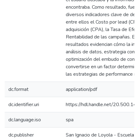
encontraba. Como resultado, fue p
diversos indicadores clave de de
entre ellos el Costo por lead (CPL
adquisición (CPA), la Tasa de Efect
Rentabilidad de las campañas. En 
resultados evidencian cómo la int
análisis de datos, estrategia comu
optimización del embudo de conv
convertirse en un factor determin
las estrategias de performance ma
dc.format
application/pdf
dc.identifier.uri
https://hdl.handle.net/20.500.1
dc.language.iso
spa
dc.publisher
San Ignacio de Loyola - Escuela I