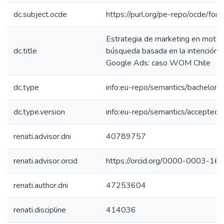
dc.subject.ocde
https://purl.org/pe-repo/ocde/for
Estrategia de marketing en moto
dc.title
búsqueda basada en la intención 
Google Ads: caso WOM Chile
dc.type
info:eu-repo/semantics/bachelorT
dc.type.version
info:eu-repo/semantics/acceptedV
renati.advisor.dni
40789757
renati.advisor.orcid
https://orcid.org/0000-0003-1
renati.author.dni
47253604
renati.discipline
414036