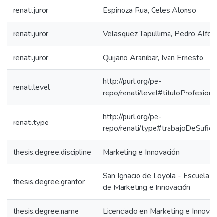
renati.juror
Espinoza Rua, Celes Alonso
renati.juror
Velasquez Tapullima, Pedro Alfon
renati.juror
Quijano Aranibar, Ivan Ernesto
http://purl.org/pe-
renati.level
repo/renati/level#tituloProfesiona
http://purl.org/pe-
renati.type
repo/renati/type#trabajoDeSuficie
thesis.degree.discipline
Marketing e Innovación
San Ignacio de Loyola - Escuela I
thesis.degree.grantor
de Marketing e Innovación
thesis.degree.name
Licenciado en Marketing e Innovac