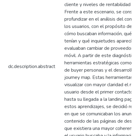
cliente y niveles de rentabilidad p
Frente a este escenario, se consi
profundizar en el análisis del co
los usuarios, con el propósito de
cómo buscaban información, qué m
tenían y qué inquietudes aparecía
evaluaban cambiar de proveedor d
móvil. A partir de este diagnóstico
herramientas estratégicas como la
dc.description.abstract
de buyer personas y el desarrollo
journey map. Estas herramientas 
visualizar con mayor claridad el re
usuario desde el primer contacto c
hasta su llegada a la landing page
estos aprendizajes, se decidió rep
en que se comunicaban los anuncio
contenido de las páginas de desti
que existiera una mayor coherenci
el usuario buscaba y la informació