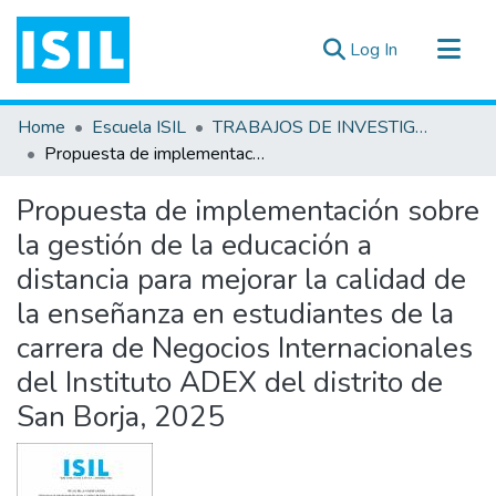
(current)
Log In
All of DSpace
Home
Escuela ISIL
TRABAJOS DE INVESTIGACIÓN
Statistics
Propuesta de implementación sobre la gestión de la educación a distancia para mejorar la calidad de la enseñanza en estudiantes de la carrera de Negocios Internacionales del Instituto ADEX del distrito de San Borja, 2025
Estadísticas Externas
Propuesta de implementación sobre
Documentos ▾
la gestión de la educación a
distancia para mejorar la calidad de
la enseñanza en estudiantes de la
carrera de Negocios Internacionales
del Instituto ADEX del distrito de
San Borja, 2025