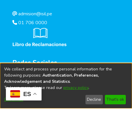
admision@isil.pe
01 706 0000
Redes Sociales
We collect and process your personal information for the
following purposes:
Authentication, Preferences,
Acknowledgement and Statistics
.
To learn more, please read our
privacy policy
.
ES
Customize
Decline
That's ok