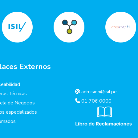
laces Externos
eabilidad
admision@isil.pe
eras Técnicas
01 706 0000
ela de Negocios
os especializados
lomados