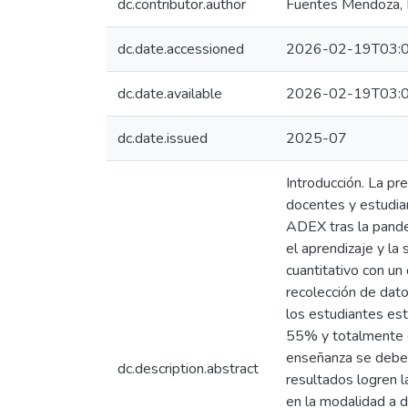
dc.contributor.author
Fuentes Mendoza, 
dc.date.accessioned
2026-02-19T03:0
dc.date.available
2026-02-19T03:0
dc.date.issued
2025-07
Introducción. La pr
docentes y estudian
ADEX tras la pande
el aprendizaje y la
cuantitativo con un
recolección de dato
los estudiantes es
55% y totalmente d
enseñanza se debe
dc.description.abstract
resultados logren la
en la modalidad a d