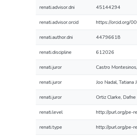
renati.advisor.dni
45144294
renati.advisor.orcid
https://orcid.or
renati.author.dni
44796618
renati.discipline
612026
renati.juror
Castro Montesinos,
renati.juror
Joo Nadal, Tatiana 
renati.juror
Ortiz Clarke, Dafne
renati.level
http://purl.org/pe-r
renati.type
http://purl.org/pe-