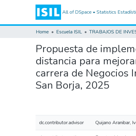
All of DSpace
Statistics
Estadíst
Home
Escuela ISIL
Propuesta de impleme
distancia para mejora
carrera de Negocios I
San Borja, 2025
dc.contributor.advisor
Quijano Aranibar, I