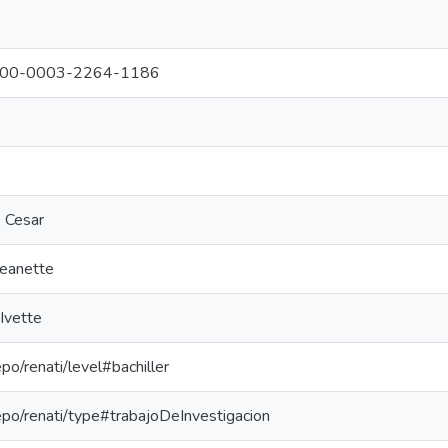
g/0000-0003-2264-1186
 Cesar
Jeanette
 Ivette
epo/renati/level#bachiller
repo/renati/type#trabajoDeInvestigacion