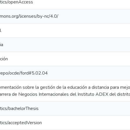
ntics/openAccess
mmons.org/licenses/by-nc/4.0/
l
ia
ción
e-repo/ocde/ford#5.02.04
entación sobre la gestión de la educación a distancia para mejor
arrera de Negocios Internacionales del Instituto ADEX del distri
tics/bachelorThesis
tics/acceptedVersion