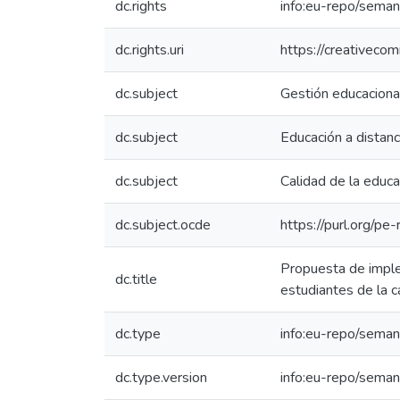
dc.rights
info:eu-repo/sema
dc.rights.uri
https://creativeco
dc.subject
Gestión educaciona
dc.subject
Educación a distanc
dc.subject
Calidad de la educa
dc.subject.ocde
https://purl.org/p
Propuesta de implem
dc.title
estudiantes de la c
dc.type
info:eu-repo/seman
dc.type.version
info:eu-repo/seman