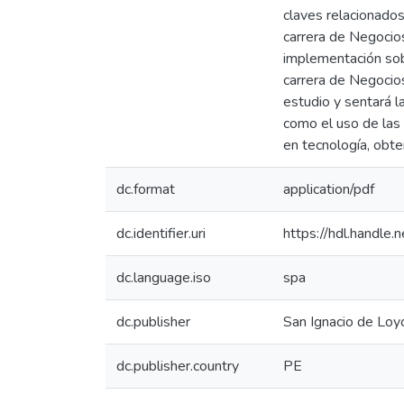
claves relacionados
carrera de Negocios
implementación sobr
carrera de Negocios
estudio y sentará l
como el uso de las
en tecnología, obte
dc.format
application/pdf
dc.identifier.uri
https://hdl.handl
dc.language.iso
spa
dc.publisher
San Ignacio de Loyo
dc.publisher.country
PE